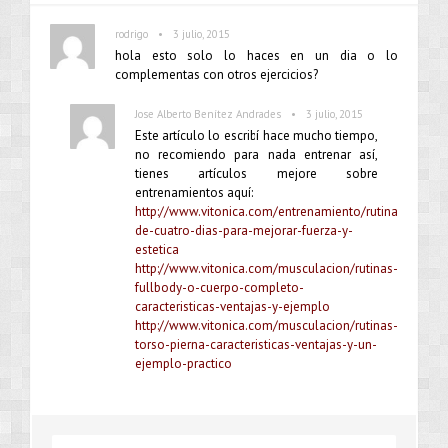
•
rodrigo
3 julio, 2015
hola esto solo lo haces en un dia o lo
complementas con otros ejercicios?
•
Jose Alberto Benítez Andrades
3 julio, 2015
Este artículo lo escribí hace mucho tiempo,
no recomiendo para nada entrenar así,
tienes artículos mejore sobre
entrenamientos aquí:
http://www.vitonica.com/entrenamiento/rutina-
de-cuatro-dias-para-mejorar-fuerza-y-
estetica
http://www.vitonica.com/musculacion/rutinas-
fullbody-o-cuerpo-completo-
caracteristicas-ventajas-y-ejemplo
http://www.vitonica.com/musculacion/rutinas-
torso-pierna-caracteristicas-ventajas-y-un-
ejemplo-practico