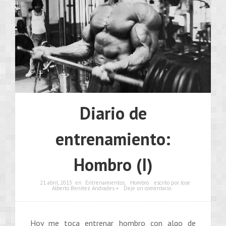
Diario de
entrenamiento:
Hombro (I)
21 abril, 2013
en
Entrenamientos
,
Hombro
escrito por Jose
Alberto Benítez Andrades •
Deje un comentario
Hoy me toca entrenar hombro con algo de