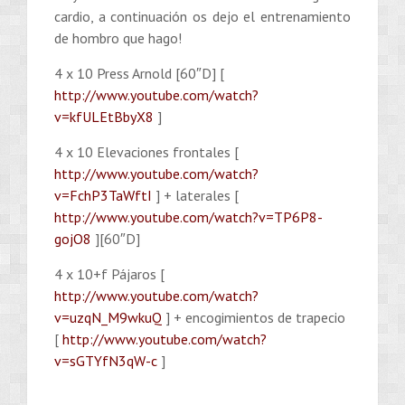
cardio, a continuación os dejo el entrenamiento
de hombro que hago!
4 x 10 Press Arnold [60″D] [
http://www.youtube.com/watch?
v=kfULEtBbyX8
]
4 x 10 Elevaciones frontales [
http://www.youtube.com/watch?
v=FchP3TaWftI
] + laterales [
http://www.youtube.com/watch?v=TP6P8-
gojO8
][60″D]
4 x 10+f Pájaros [
http://www.youtube.com/watch?
v=uzqN_M9wkuQ
] + encogimientos de trapecio
[
http://www.youtube.com/watch?
v=sGTYfN3qW-c
]