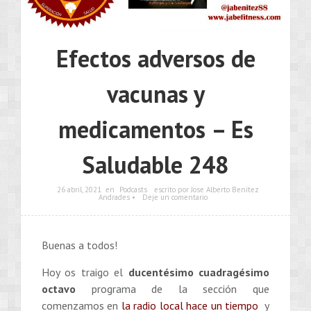
Efectos adversos de
vacunas y
medicamentos – Es
Saludable 248
26 abril, 2021
en
Podcasts
escrito por Jose Alberto Benítez
Andrades •
Deje un comentario
Buenas a todos!
Hoy os traigo el
ducentésimo cuadragésimo
octavo
programa de la sección que
comenzamos en
la radio local hace un tiempo
y