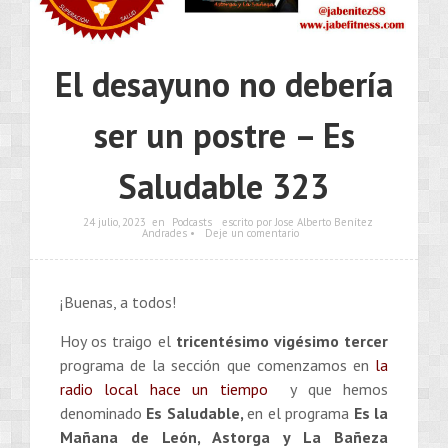
El desayuno no debería
ser un postre – Es
Saludable 323
24 julio, 2023
en
Podcasts
escrito por Jose Alberto Benítez
Andrades •
Deje un comentario
¡Buenas, a todos!
Hoy os traigo el
tricentésimo vigésimo tercer
programa de la sección que comenzamos en
la
radio local hace un tiempo
y que hemos
denominado
Es Saludable,
en el programa
Es la
Mañana de León, Astorga y La Bañeza