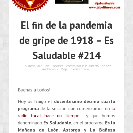
El fin de la pandemia
de gripe de 1918 – Es
Saludable #214
27 mayo, 2020
en
Podcasts
escrito por Jose Alberto Benítez
Andrades •
Deje un comentario
Buenas a todos!
Hoy os traigo el
ducentésimo décimo cuarto
programa
de la sección que comenzamos en
la
radio local hace un tiempo
y que hemos
denominado
Es Saludable,
en el programa
Es la
Mañana de León, Astorga y La Bañeza