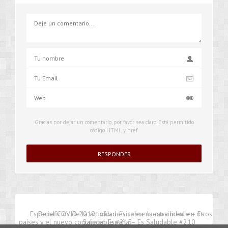
Gracias por dejar un comentario, por favor sea claro. Está permitido
código HTML y href.
Especial COVID 2019, informes sobre la movilidad en otros
Beneficios de la actividad física en nuestra mente – Es
países y el nuevo contaje en España – Es Saludable #210
Saludable #215