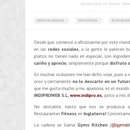
16 enero, 2014
en
Fitness
,
Nutri
COCINA DE GIMNASIO
GYMS KITCHEN
RESTAURANTE
Desde que comencé a aficionarme por este mundil
en las
redes sociales
, a la gente le parecen b
platos no tienen nada en especial, son ingred
cariño y aprecio
, simplemente porque
disfruto 
En muchas ocasiones me han dicho «oye, pues a 
oro» y ciertamente
no lo descarto en un futur
que me gusta mucho y me apasiona, es el mundo
INDIPROWEB S.L,
www.indipro.es
,
junto a mis d
No obstante, hasta que eso se produzca 
Restaurantes
Fitness
en
Inglaterra!
Concretam
La cadena se llama
Gyms Kitchen
(
@gymski