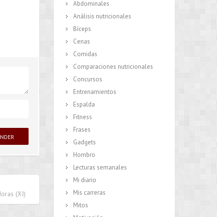
Abdominales
Análisis nutricionales
Bíceps
Cenas
Comidas
Comparaciones nutricionales
Concursos
Entrenamientos
Espalda
Fitness
Frases
Gadgets
Hombro
Lecturas semanales
Mi diario
Mis carreras
oras (XI)
Mitos