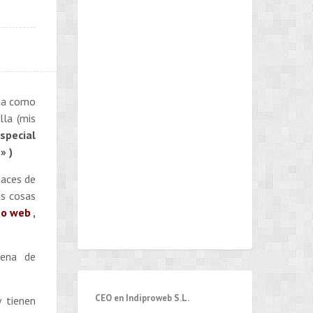
lia como
lla (mis
special
» )
haces de
as cosas
ño web
,
dena de
CEO en Indiproweb S.L.
 tienen