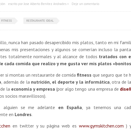
ción
escrito por Jose Alberto Benítez Andrades •
Deje un comentario
 FITNESS
RESTAURANTE IDEAL
lo, nunca han pasado desapercibido mis platos, tanto en mi fami
uenas mis presentaciones y algunos se comerían incluso la panta
ientes totalmente normales y al alcance de todos
tratados con e
de cada comida que realizo y me gusta ver mis platos «bonitos
ver si montas un restaurante de comida
fitness
que seguro que te 
o
, además de la
nutrición, el deporte y la informática
, otra de l
 de la
economía y empresa
(por algo tengo una empresa de
dise
os socios maravillosos).
o alguien se me adelante
en España
, ya tenemos una ca
ente en
Londres
.
tchen
en twitter y su página web es
www.gymskitchen.com
) y