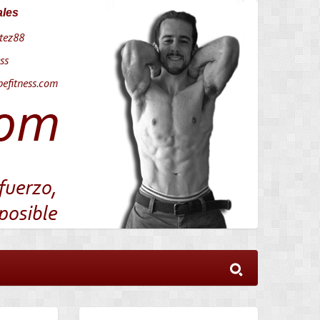
ales
tez88
ss
efitness.com