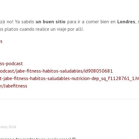
izá no! Ya sabéis
un buen sitio
para ir a comer bien en
Londres
,
 platos cuando realice un viaje por allí.
ss
ess-podcast
podcast/jabe-fitness-habitos-saludables/id908050681
-jabe-fitness-habitos-saludables-nutricion-dep_sq_f1128761_1.
r/Jabefitness
enero, 2014