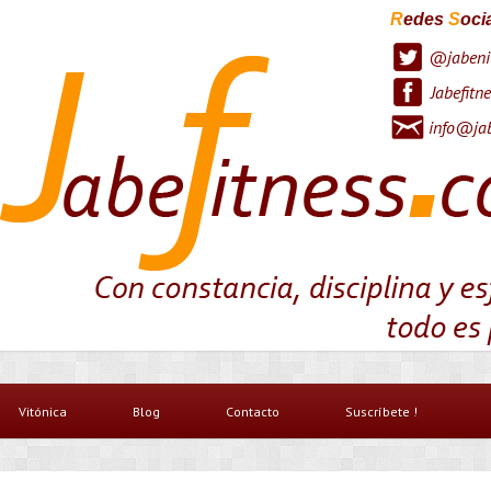
R
edes
S
oci
@jabeni
Jabefitne
info@jab
Vitónica
Blog
Contacto
Suscríbete !