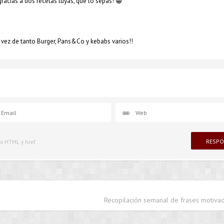
acias a dos recetas tuyas, que lo sepas! 😀
 vez de tanto Burger, Pans&Co y kebabs varios!!
igo HTML y href.
Recopilación semanal de frases motivad