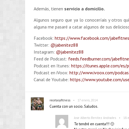
Además, tienen
servicio a domicilio.
Algunos seguro que ya lo conoceríais y otros qu
alguna me pasaré a catar algunos de sus deliciosos
Facebook:
https://www.facebook.com/jabefitne
Twitter:
@jabenitez88
Instagram:
@jabenitez88
Feed de Podcast:
feeds.feedburner.com/jabefitn
Podcast en Itunes:
https://itunes.apple.com/es/
Podcast en iVoox:
http://www.ivoox.com/podcast
Canal de Youtube:
https://www.youtube.com/use
•
recetasyfitness
17 enero, 2014
Cuenta con un socio. Saludos.
•
Jose Alberto Benítez Andrades
18 
Te tendré en cuenta!!! 🙂