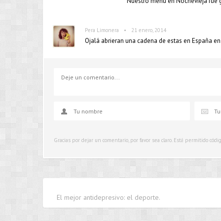
Nuestro menú en Nochevieja fue gr
•
Pera Limonera
21 enero, 2014
Ojalá abrieran una cadena de estas en España en
Gracias por dejar un comentario, por favor sea claro. Está permitido cód
El mejor antidepresivo: el deporte.