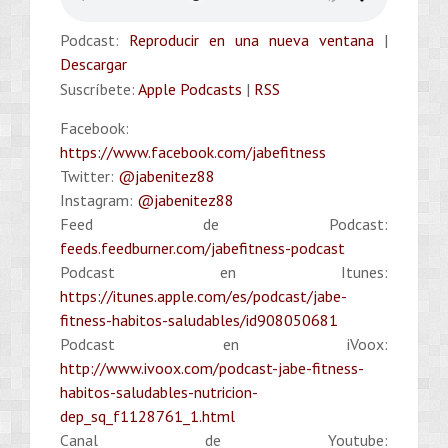
Podcast:
Reproducir en una nueva ventana
|
Descargar
Suscríbete:
Apple Podcasts
|
RSS
Facebook:
https://www.facebook.com/jabefitness
Twitter:
@jabenitez88
Instagram:
@jabenitez88
Feed de Podcast:
feeds.feedburner.com/jabefitness-podcast
Podcast en Itunes:
https://itunes.apple.com/es/podcast/jabe-
fitness-habitos-saludables/id908050681
Podcast en iVoox:
http://www.ivoox.com/podcast-jabe-fitness-
habitos-saludables-nutricion-
dep_sq_f1128761_1.html
Canal de Youtube: