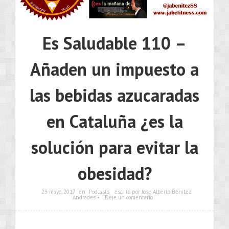
Es Saludable 110 –
Añaden un impuesto a
las bebidas azucaradas
en Cataluña ¿es la
solución para evitar la
obesidad?
23 mayo, 2017
en
Podcasts
escrito por Jose Alberto Benítez
Andrades •
Deje un comentario