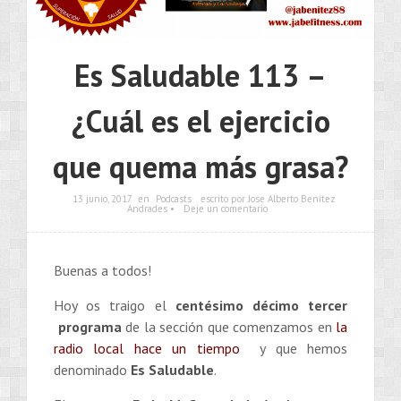
Es Saludable 113 –
¿Cuál es el ejercicio
que quema más grasa?
13 junio, 2017
en
Podcasts
escrito por Jose Alberto Benítez
Andrades •
Deje un comentario
Buenas a todos!
Hoy os traigo el
centésimo décimo tercer
programa
de la sección que comenzamos en
la
radio local hace un tiempo
y que hemos
denominado
Es Saludable
.