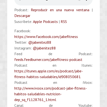
Podcast:
Reproducir en una nueva ventana
|
Descargar
Suscríbete:
Apple Podcasts
|
RSS
Facebook:
https://www.facebook.com/jabefitness
Twitter:
@jabenitez88
Instagram:
@jabenitez88
Feed de Podcast:
feeds.feedburner.com/jabefitness-podcast
Podcast en Itunes:
https://itunes.apple.com/es/podcast/jabe-
fitness-habitos-saludables/id908050681
Podcast en iVoox:
http://www.ivoox.com/podcast-jabe-fitness-
habitos-saludables-nutricion-
dep_sq_f1128761_1.html
Canal de Youtube: