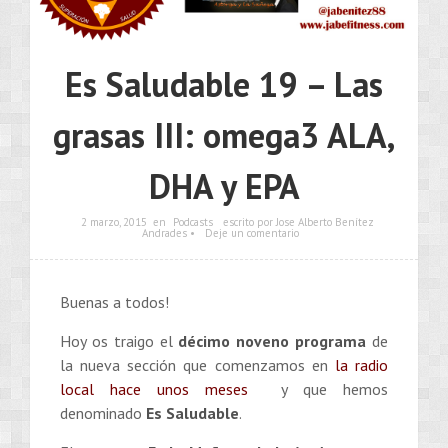
Es Saludable 19 – Las
grasas III: omega3 ALA,
DHA y EPA
2 marzo, 2015
en
Podcasts
escrito por Jose Alberto Benítez
Andrades •
Deje un comentario
Buenas a todos!
Hoy os traigo el
décimo noveno programa
de
la nueva sección que comenzamos en
la radio
local hace unos meses
y que hemos
denominado
Es Saludable
.