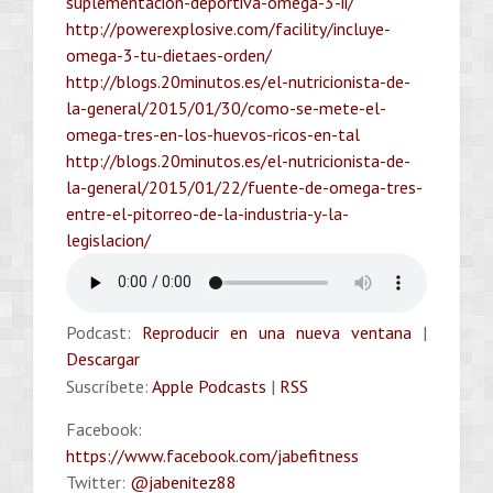
suplementacion-deportiva-
omega-3-ii/
http://powerexplosive.com/
facility/incluye-
omega-3-tu-
dietaes-orden/
http://blogs.20minutos.es/el-
nutricionista-de-
la-general/
2015/01/30/como-se-mete-el-
omega-tres-en-los-huevos-
ricos-en-tal
http://blogs.20minutos.es/el-
nutricionista-de-
la-general/
2015/01/22/fuente-de-omega-
tres-
entre-el-pitorreo-de-la-
industria-y-la-
legislacion/
Podcast:
Reproducir en una nueva ventana
|
Descargar
Suscríbete:
Apple Podcasts
|
RSS
Facebook:
https://www.facebook.com/jabefitness
Twitter:
@jabenitez88