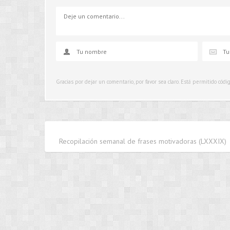
Gracias por dejar un comentario, por favor sea claro. Está permitido cód
Recopilación semanal de frases motivadoras (LXXXIX)