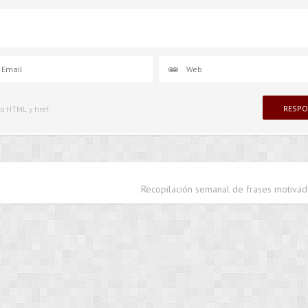
igo HTML y href.
Recopilación semanal de frases motivad