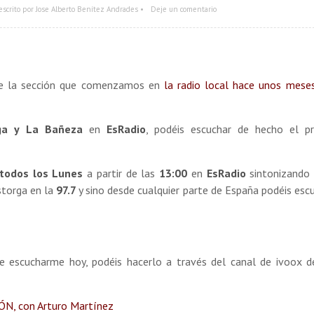
escrito por Jose Alberto Benítez Andrades •
Deje un comentario
e la sección que comenzamos en
la radio local hace unos mes
ga y La Bañeza
en
EsRadio
, podéis escuchar de hecho el p
todos los Lunes
a partir de las
13:00
en
EsRadio
sintonizando 
storga en la
97.7
y sino desde cualquier parte de España podéis es
de escucharme hoy, podéis hacerlo a través del canal de ivoox 
ÓN, con Arturo Martínez