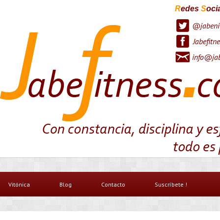
R
edes
S
oci
@jabeni
Jabefitne
info@jab
Vitónica
Blog
Contacto
Suscríbete !