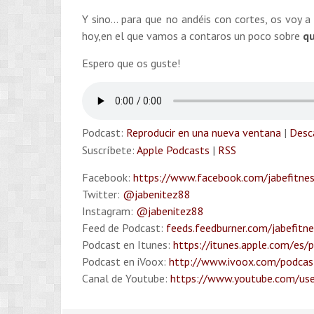
Y sino… para que no andéis con cortes, os voy a
hoy,en el que vamos a contaros un poco sobre
qu
Espero que os guste!
Podcast:
Reproducir en una nueva ventana
|
Desc
Suscríbete:
Apple Podcasts
|
RSS
Facebook:
https://www.facebook.com/jabefitne
Twitter:
@jabenitez88
Instagram:
@jabenitez88
Feed de Podcast:
feeds.feedburner.com/jabefitn
Podcast en Itunes:
https://itunes.apple.com/es/
Podcast en iVoox:
http://www.ivoox.com/podcast
Canal de Youtube:
https://www.youtube.com/use