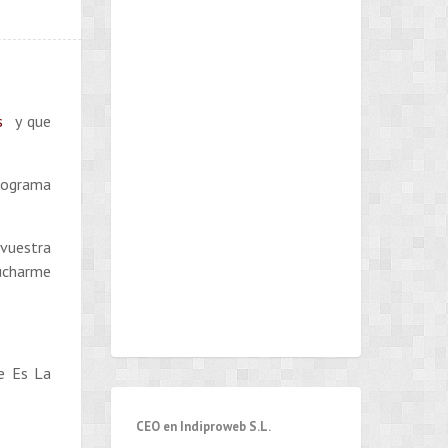
es
y que
rograma
vuestra
cucharme
de Es La
CEO en Indiproweb S.L.