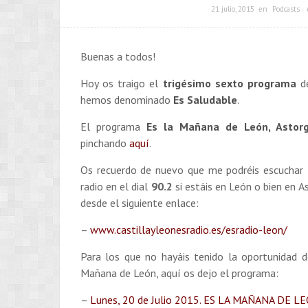
21 julio, 2015
en
Podcasts
Buenas a todos!
Hoy os traigo el
trigésimo sexto programa
d
hemos denominado
Es Saludable
.
El programa
Es la Mañana de León, Astor
pinchando
aquí
.
Os recuerdo de nuevo que me podréis escuchar
radio en el dial
90.2
si estáis en León o bien en A
desde el siguiente enlace:
–
www.castillayleonesradio.es/esradio-leon/
Para los que no hayáis tenido la oportunidad 
Mañana de León, aquí os dejo el programa:
–
Lunes, 20 de Julio 2015. ES LA MAÑANA DE LE