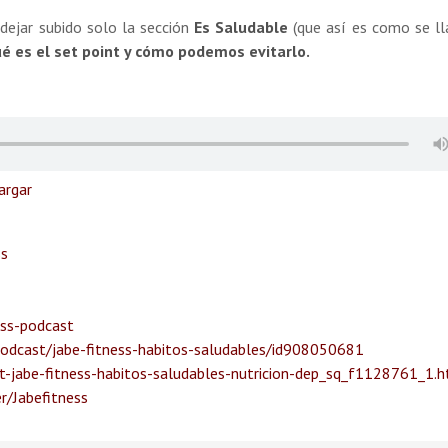
 dejar subido solo la sección
Es Saludable
(que así es como se l
é es el set point y cómo podemos evitarlo
.
argar
ss
ess-podcast
podcast/jabe-fitness-habitos-saludables/id908050681
-jabe-fitness-habitos-saludables-nutricion-dep_sq_f1128761_1.
r/Jabefitness