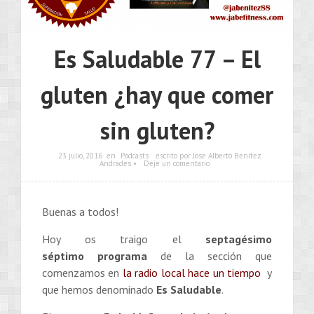
Es Saludable 77 – El
gluten ¿hay que comer
sin gluten?
23 julio, 2016
en
Podcasts
escrito por Jose Alberto Benítez
Andrades •
Deje un comentario
Buenas a todos!
Hoy os traigo el
septagésimo
séptimo
programa
de la sección que
comenzamos en
la radio local hace un tiempo
y
que hemos denominado
Es Saludable
.