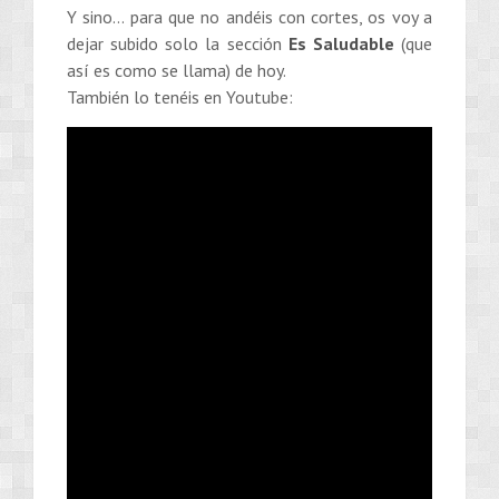
Y sino… para que no andéis con cortes, os voy a
dejar subido solo la sección
Es Saludable
(que
así es como se llama) de hoy.
También lo tenéis en Youtube: