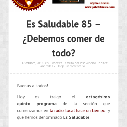
Es Saludable 85 –
¿Debemos comer de
todo?
17 octubre, 2016
en
Podcasts
escrito por Jose Alberto Benítez
Andrades •
Deje un comentario
Buenas a todos!
Hoy os traigo el
octagésimo
quinto
programa
de la sección que
comenzamos en
la radio local hace un tiempo
y
que hemos denominado
Es Saludable
.