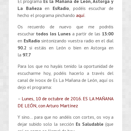
El programa
Es la Mañana de León, Astorga y
La Bañeza
en
EsRadio
, podéis escuchar de
hecho el programa pinchando
aquí
.
Os recuerdo de nuevo que me podréis
escuchar
todos los Lunes
a partir de las
13:00
en
EsRadio
sintonizando vuestra radio en el dial
90.2
si estáis en León o bien en Astorga en
la
97.7
Para los que no hayáis tenido la oportunidad de
escucharme hoy, podéis hacerlo a través del
canal de ivoox de Es La Mañana de León, aquí os
dejo el programa:
–
Lunes, 10 de octubre de 2016. ES LA MAÑANA
DE LEÓN, con Arturo Martínez
Y sino… para que no andéis con cortes, os voy a
dejar subido solo la sección
Es Saludable
(que
así es como se llama) de hoy.