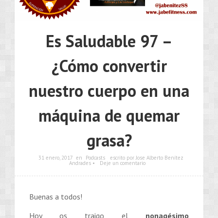
Es Saludable 97 –
¿Cómo convertir
nuestro cuerpo en una
máquina de quemar
grasa?
31 enero, 2017
en
Podcasts
escrito por Jose Alberto Benítez
Andrades •
Deje un comentario
Buenas a todos!
Hoy os traigo el
nonagésimo