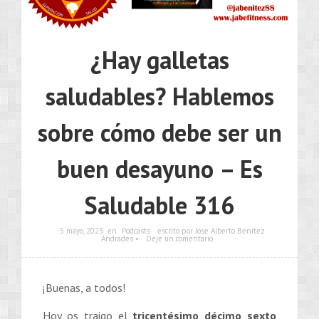
¿Hay galletas
saludables? Hablemos
sobre cómo debe ser un
buen desayuno – Es
Saludable 316
5 mayo, 2023
en
Podcasts
escrito por Jose Alberto Benítez
Andrades •
Deje un comentario
¡Buenas, a todos!
Hoy os traigo el
tricentésimo décimo sexto