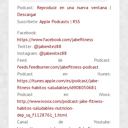
Podcast:
Reproducir en una nueva ventana
|
Descargar
Suscríbete:
Apple Podcasts
|
RSS
Facebook:
https://www.facebook.com/jabefitness
Twitter:
@jabenitez88
Instagram:
@jabenitez88
Feed de Podcast:
feeds.feedburner.com/jabefitness-podcast
Podcast en Itunes:
https://itunes.apple.com/es/podcast/jabe-
fitness-habitos-saludables/id908050681
Podcast en iVoox:
http://www.ivoox.com/podcast-jabe-fitness-
habitos-saludables-nutricion-
dep_sq_f1128761_1.html
Canal de Youtube: