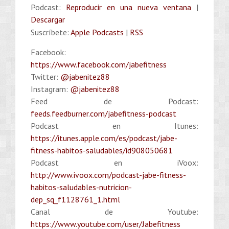
Podcast:
Reproducir en una nueva ventana
|
Descargar
Suscríbete:
Apple Podcasts
|
RSS
Facebook:
https://www.facebook.com/jabefitness
Twitter:
@jabenitez88
Instagram:
@jabenitez88
Feed de Podcast:
feeds.feedburner.com/jabefitness-podcast
Podcast en Itunes:
https://itunes.apple.com/es/podcast/jabe-
fitness-habitos-saludables/id908050681
Podcast en iVoox:
http://www.ivoox.com/podcast-jabe-fitness-
habitos-saludables-nutricion-
dep_sq_f1128761_1.html
Canal de Youtube:
https://www.youtube.com/user/Jabefitness