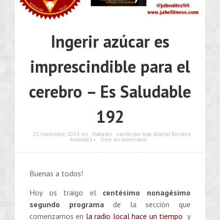
Ingerir azúcar es
imprescindible para el
cerebro – Es Saludable
192
25 noviembre, 2019
en
Podcasts
escrito por Jose Alberto Benítez
Andrades •
Deje un comentario
Buenas a todos!
Hoy os traigo el
centésimo nonagésimo
segundo
programa
de la sección que
comenzamos en
la radio local hace un tiempo
y