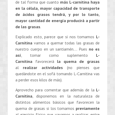
de tal forma que cuanto
más L-carnitina haya
en la
célula, mayor capacidad de
transporte
de ácidos grasos
tendrá, y por lo tanto,
mayor
cantidad de energía producirá
a partir
de las grasas
.
Explicado esto, parece que si nos tomamos
L-
Carnitina
vamos a quemar todas las grasas de
nuestro cuerpo en un santiamén…. Pues
no es
así
, tomar como suplemento
L-
Carnitina
favorecerá
la quema de grasas
al
realizar actividades
(no pienses que
quedándote en el sofá tomando L-Carnitina vas
a perder esos kilos de más).
Aprovecho para comentar que además de la
L-
Carnitina
, disponemos en la naturaleza de
distintos alimentos básicos que favorecen la
quema de grasas si los tomamos
previamente
al ejercicio físico que vayamos a realizar, entre