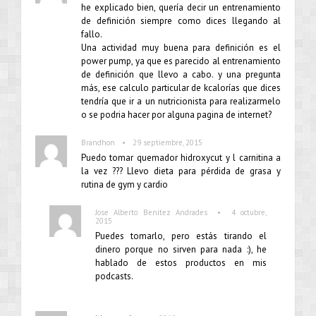
he explicado bien, quería decir un entrenamiento
de definición siempre como dices llegando al
fallo.
Una actividad muy buena para definición es el
power pump, ya que es parecido al entrenamiento
de definición que llevo a cabo. y una pregunta
más, ese calculo particular de kcalorías que dices
tendría que ir a un nutricionista para realizarmelo
o se podria hacer por alguna pagina de internet?
•
Brandhon
29 septiembre, 2015
Puedo tomar quemador hidroxycut y l carnitina a
la vez ??? Llevo dieta para pérdida de grasa y
rutina de gym y cardio
•
Jose Alberto Benítez Andrades
4 octubre,
2015
Puedes tomarlo, pero estás tirando el
dinero porque no sirven para nada :), he
hablado de estos productos en mis
podcasts.