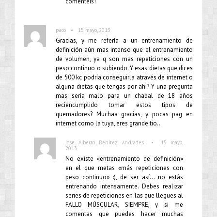
comentéis!
•
paco
15 mayo, 2013
Gracias, y me refería a un entrenamiento de
definición aún mas intenso que el entrenamiento
de volumen, ya q son mas repeticiones con un
peso continuo o subiendo. Y esas dietas que dices
de 500 kc podría conseguirla através de internet o
alguna dietas que tengas por ahí? Y una pregunta
mas sería malo para un chabal de 18 años
reciencumplido tomar estos tipos de
quemadores? Muchaa gracias, y pocas pag en
internet como la tuya, eres grande tio..
•
Jose Alberto Benítez Andrades
15 mayo,
2013
No existe «entrenamiento de definición»
en el que metas «más repeticiones con
peso continuo» :), de ser así… no estás
entrenando intensamente. Debes realizar
series de repeticiones en las que llegues al
FALLO MÚSCULAR, SIEMPRE, y si me
comentas que puedes hacer muchas