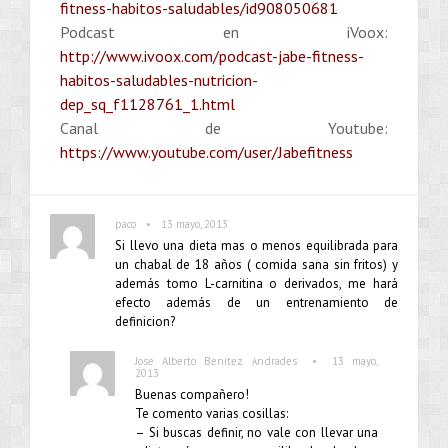
fitness-habitos-saludables/id908050681
Podcast en iVoox:
http://www.ivoox.com/podcast-jabe-fitness-
habitos-saludables-nutricion-
dep_sq_f1128761_1.html
Canal de Youtube:
https://www.youtube.com/user/Jabefitness
•
paco
13 mayo, 2013
Si llevo una dieta mas o menos equilibrada para
un chabal de 18 años ( comida sana sin fritos) y
además tomo L-carnitina o derivados, me hará
efecto además de un entrenamiento de
definicion?
•
Jose Alberto Benítez Andrades
13 mayo,
2013
Buenas compañero!
Te comento varias cosillas:
– Si buscas definir, no vale con llevar una