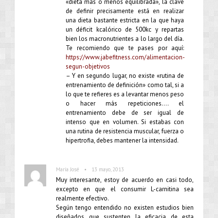
«dieta más o menos equilibrada», la clave
de definir precisamente está en realizar
una dieta bastante estricta en la que haya
un déficit kcalórico de 500kc y repartas
bien los macronutrientes a lo largo del día.
Te recomiendo que te pases por aquí:
https://www.jabefitness.com/alimentacion-
segun-objetivos
– Y en segundo lugar, no existe «rutina de
entrenamiento de definición» como tal, si a
lo que te refieres es a levantar menos peso
o hacer más repeticiones…. el
entrenamiento debe de ser igual de
intenso que en volumen. Si estabas con
una rutina de resistencia muscular, fuerza o
hipertrofia, debes mantener la intensidad.
•
María José
13 mayo, 2013
Muy interesante, estoy de acuerdo en casi todo,
excepto en que el consumir L-carnitina sea
realmente efectivo.
Según tengo entendido no existen estudios bien
diseñados que sustenten la eficacia de esta