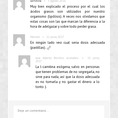
•
carnitina
5 agosto, 2016
Muy bien explicado el proceso por el cual los
ácidos grasos son utilizados por nuestro
organismo (lipólisis). A veces nos olvidamos que
estas cosas son las que marcan la diferencia a la
hora de adelgazar y sobre todo perder grasa.
•
Manuel
12 junio, 2017
En ningún lado veo cual seria dosis adecuada
(pastillas).. ¿?
•
Jose Alberto Benítez Andrades
13 junio,
2017
La l-carnitina exógena, salvo en personas
que tienen problemas de no segregarla, no
sirve para nada, así que la dosis adecuada
es no tomarla y no gastar el dinero a lo
tonto :).