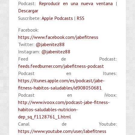
Podcast:
Reproducir en una nueva ventana
|
Descargar
Suscríbete:
Apple Podcasts
|
RSS
Facebook:
https://www.facebook.com/jabefitness
Twitter:
@jabenitez88
Instagram:
@jabenitez88
Feed de Podcast:
feeds.feedburner.com/jabefitness-podcast
Podcast en Itunes:
https://itunes.apple.com/es/podcast/jabe-
fitness-habitos-saludables/id908050681
Podcast en iVoox:
http://www.ivoox.com/podcast-jabe-fitness-
habitos-saludables-nutricion-
dep_sq_f1128761_1.html
Canal de Youtube:
https://www.youtube.com/user/Jabefitness