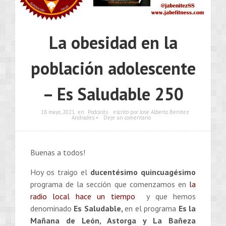
La obesidad en la
población adolescente
– Es Saludable 250
18 mayo, 2021
en
Podcasts
escrito por Jose Alberto Benítez
Andrades •
Deje un comentario
Buenas a todos!
Hoy os traigo el
ducentésimo quincuagésimo
programa de la sección que comenzamos en
la
radio local hace un tiempo
y que hemos
denominado
Es Saludable,
en el programa
Es la
Mañana de León, Astorga y La Bañeza