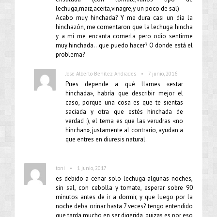
lechuga,maiz,aceita,vinagre,y un poco de sal)
Acabo muy hinchada? Y me dura casi un día la
hinchazón, me comentaron que la lechuga hincha
y a mi me encanta comerla pero odio sentirme
muy hinchada…que puedo hacer? O donde está el
problema?
•
Jose Alberto Benítez Andrades
7 junio, 2016
Pues depende a qué llames «estar
hinchada», habría que describir mejor el
caso, porque una cosa es que te sientas
saciada y otra que estés hinchada de
verdad :), el tema es que las verudras «no
hinchan», justamente al contrario, ayudan a
que entres en diuresis natural.
•
toni
1 junio, 2017
es debido a cenar solo lechuga algunas noches,
sin sal, con cebolla y tomate, esperar sobre 90
minutos antes de ir a dormir, y que luego por la
noche deba orinar hasta 7 veces? tengo entendido
que tarda mucho en ser digerida, quizas es por eso