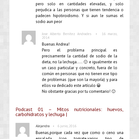
pero solo en cantidades elevadas, y solo
perjudica a las personas que tienen tendencia o
padecen hipotiroidismo. Y si aun le sumas el
sodio aun peor
•
Jose Alberto Benítez Andrades
16 marzo,
2014
Buenas Andrea!
Pero el problema principal es
precisamente la cantidad de sodio de la
dieta, no la lechuga….. 🙂 e igualmente es
un caso particular y concreto, fuera de lo
común en personas que no tienen ese tipo
de problemas (que son la mayoría) y para
ellos va dedicado este artículo 😀
No obstante gracias por tu comentario! 🙂
Podcast 01 – Mitos nutricionales: huevos,
carbohidratos y lechuga |
•
Alejandra
6 junio, 2016
Buenas,porque cada vez que como o ceno una
ensalada (con tomate,varios tipo de