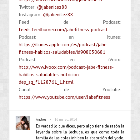
Twitter:
@jabenitez88
Instagram:
@jabenitez88
Feed de Podcast:
feeds.feedburner.com/jabefitness-podcast
Podcast en Itunes:
https://itunes.apple.com/es/podcast/jabe-
fitness-habitos-saludables/id908050681
Podcast en iVoox:
http://www.ivoox.com/podcast-jabe-fitness-
habitos-saludables-nutricion-
dep_sq_f1128761_1.html
Canal de Youtube:
https://www.youtube.com/user/Jabefitness
•
Andrea
16 marzo, 2014
Es verdad lo que dices, pero algo tiene de razón la
leyenda sobre la lechuga, es que como toda la
familia de las coles inhiben la absorción del yodo,