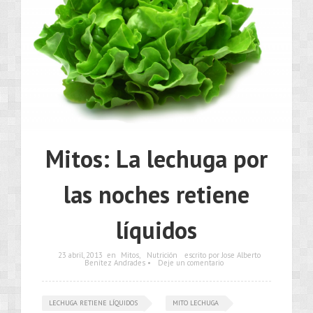
Mitos: La lechuga por
las noches retiene
líquidos
23 abril, 2013
en
Mitos
,
Nutrición
escrito por Jose Alberto
Benítez Andrades •
Deje un comentario
LECHUGA RETIENE LÍQUIDOS
MITO LECHUGA