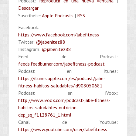
Podcast:
Reproducir en una nueva ventana
|
Descargar
Suscríbete:
Apple Podcasts
|
RSS
Facebook:
https://www.facebook.com/jabefitness
Twitter:
@jabenitez88
Instagram:
@jabenitez88
Feed de Podcast:
feeds.feedburner.com/jabefitness-podcast
Podcast en Itunes:
https://itunes.apple.com/es/podcast/jabe-
fitness-habitos-saludables/id908050681
Podcast en iVoox:
http://www.ivoox.com/podcast-jabe-fitness-
habitos-saludables-nutricion-
dep_sq_f1128761_1.html
Canal de Youtube:
https://www.youtube.com/user/Jabefitness