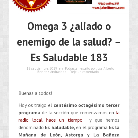
Omega 3 ¿aliado o
enemigo de la salud? –
Es Saludable 183
18 septiembre, 2019
en
Podcasts
escrito por Jose Alberto
Benítez Andrades •
Deje un comentario
Buenas a todos!
Hoy os traigo el
centésimo octagésimo tercer
programa
de la sección que comenzamos en
la
radio local hace un tiempo
y que hemos
denominado
Es Saludable,
en el programa
Es la
Mañana de León, Astorga y La Bañeza