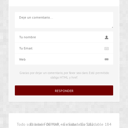
Gracias por dejar un comentario, por favor sea claro. Está permitido
código HTML y href.
Todo sobre los FODMAP – Es Saludable 182
El Jamón de York, no existe – Es Saludable 184