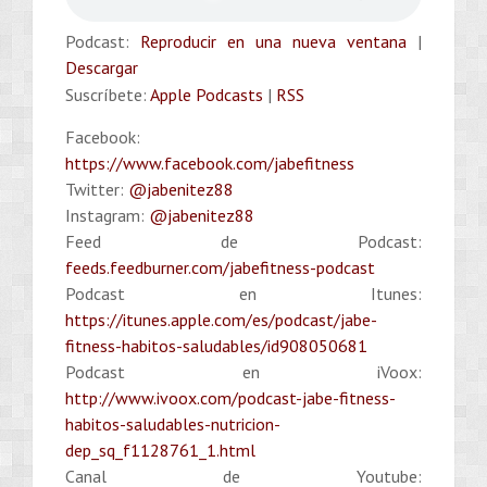
Podcast:
Reproducir en una nueva ventana
|
Descargar
Suscríbete:
Apple Podcasts
|
RSS
Facebook:
https://www.facebook.com/jabefitness
Twitter:
@jabenitez88
Instagram:
@jabenitez88
Feed de Podcast:
feeds.feedburner.com/jabefitness-podcast
Podcast en Itunes:
https://itunes.apple.com/es/podcast/jabe-
fitness-habitos-saludables/id908050681
Podcast en iVoox:
http://www.ivoox.com/podcast-jabe-fitness-
habitos-saludables-nutricion-
dep_sq_f1128761_1.html
Canal de Youtube: