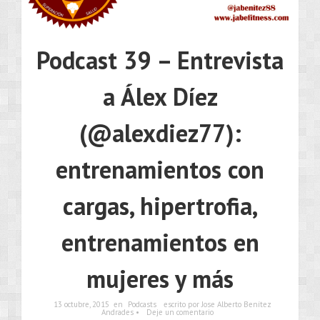
Podcast 39 – Entrevista
a Álex Díez
(@alexdiez77):
entrenamientos con
cargas, hipertrofia,
entrenamientos en
mujeres y más
13 octubre, 2015
en
Podcasts
escrito por Jose Alberto Benítez
Andrades •
Deje un comentario