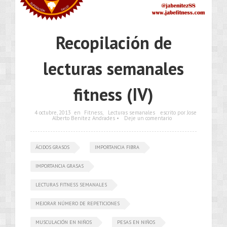
Recopilación de
lecturas semanales
fitness (IV)
4 octubre, 2013
en
Fitness
,
Lecturas semanales
escrito por Jose
Alberto Benítez Andrades •
Deje un comentario
ÁCIDOS GRASOS
IMPORTANCIA FIBRA
IMPORTANCIA GRASAS
LECTURAS FITNESS SEMANALES
MEJORAR NÚMERO DE REPETICIONES
MUSCULACIÓN EN NIÑOS
PESAS EN NIÑOS