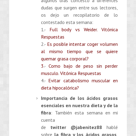
algunos días contesto a diferentes
dudas que surgen entre sus lectores,
os dejo un recopilatorio de lo
contestado esta semana:
1.-
Full body vs Weider. Vitónica
Respuestas
2.-
Es posible intentar coger volumen
al mismo tiempo que se quiere
quemar grasa corporal?
3
.-
Como bajo de peso sin perder
musculo. Vitónica Respuestas
4.-
Evitar catabolismo muscular en
dieta hipocalórica?
Importancia de los ácidos grasos
esenciales en nuestra dieta y de la
fibra
: También esta semana en mi
cuenta
de
twitter
@jabenitez88
hablé
sobre
la fibra y los ácidos grasos
,