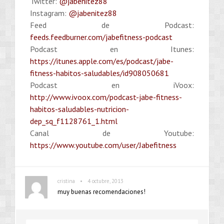
Twitter:
@jabenitez88
Instagram:
@jabenitez88
Feed de Podcast:
feeds.feedburner.com/jabefitness-podcast
Podcast en Itunes:
https://itunes.apple.com/es/podcast/jabe-
fitness-habitos-saludables/id908050681
Podcast en iVoox:
http://www.ivoox.com/podcast-jabe-fitness-
habitos-saludables-nutricion-
dep_sq_f1128761_1.html
Canal de Youtube:
https://www.youtube.com/user/Jabefitness
•
cristina
4 octubre, 2013
muy buenas recomendaciones!