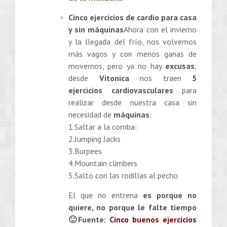
Cinco ejercicios de cardio para casa
y sin máquinas
Ahora con el invierno
y la llegada del frío, nos volvemos
más vagos y con menos ganas de
movernos, pero ya no hay
excusas
,
desde
Vitonica
nos traen
5
ejercicios cardiovasculares
para
realizar desde nuestra casa sin
necesidad de
máquinas
:
1.Saltar a la comba:
2.Jumping Jacks
3.Burpees
4.Mountain climbers
5.Salto con las rodillas al pecho
El que no entrena
es porque no
quiere, no porque le falte tiempo
🙂
Fuente:
Cinco buenos ejercicios