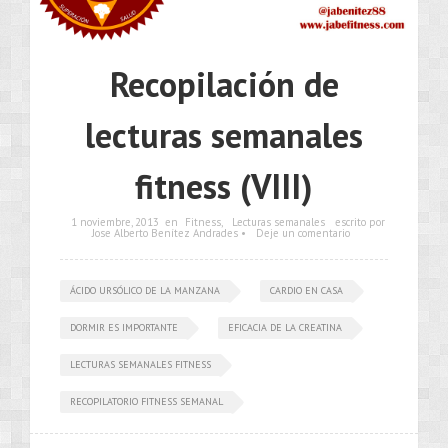
Recopilación de
lecturas semanales
fitness (VIII)
1 noviembre, 2013
en
Fitness
,
Lecturas semanales
escrito por
Jose Alberto Benítez Andrades •
Deje un comentario
ÁCIDO URSÓLICO DE LA MANZANA
CARDIO EN CASA
DORMIR ES IMPORTANTE
EFICACIA DE LA CREATINA
LECTURAS SEMANALES FITNESS
RECOPILATORIO FITNESS SEMANAL