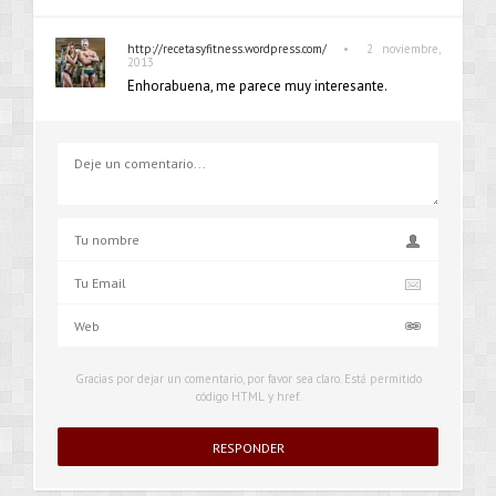
•
http://recetasyfitness.wordpress.com/
2 noviembre,
2013
Enhorabuena, me parece muy interesante.
Gracias por dejar un comentario, por favor sea claro. Está permitido
código HTML y href.