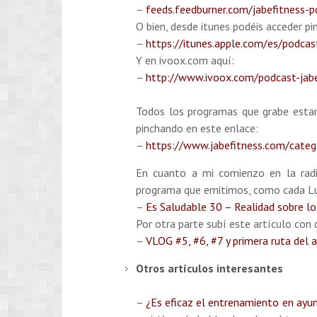
–
feeds.feedburner.com/jabefitness-
O bien, desde itunes podéis acceder pi
–
https://itunes.apple.com/es/podca
Y en ivoox.com aquí:
–
http://www.ivoox.com/podcast-jabe
Todos los programas que grabe estar
pinchando en este enlace:
–
https://www.jabefitness.com/categ
En cuanto a mi comienzo en la rad
programa que emitimos, como cada Lu
–
Es Saludable 30 – Realidad sobre los
Por otra parte subí este artículo con
–
VLOG #5, #6, #7 y primera ruta del 
Otros artículos interesantes
–
¿Es eficaz el entrenamiento en ayu