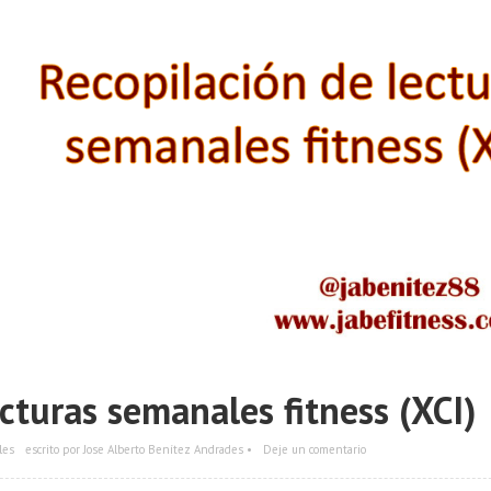
cturas semanales fitness (XCI)
les
escrito por Jose Alberto Benítez Andrades •
Deje un comentario