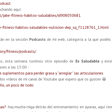
podcast
nchando aquí:
st/jabe-fitness-habitos-saludables/id908050681
-fitness-habitos-saludables-nutricion-dep_sq_f1128761_1.html
án en la sección
Podcasts
de mi web, categoría a la que podéis
ory/fitness/podcasts/
io, esta semana tuvimos otro episodio de
Es Saludable
y este
nes a las 13:00 :
 suplementos para perder grasa y “arreglar” las articulaciones
 dos vídeos de mi canal de Youtube que espero que os gusten 😀
año, un poco de todo
nas?
: hay mucha miga detrás del entrenamiento en ayunas, aquí ten