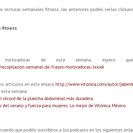
e lecturas semanales fitness, las anteriores podéis verlas clickan
 fitness
s motivadoras de esta semana, espero q
recopilacion-semanal-de-frases-motivadoras-lxxxiii
los artículos en este enlace
http://www.vitonica.com/autor/jaben
é esta semana:
 récord de la plancha abdominal más duradera
to del verano y fuerza para mujeres. Lo mejor de Vitónica México
uerdo que podéis suscribiros a los podcasts en los siguientes enla