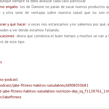
aunque siempre se debe analizar cada caso particular.
ismo engaño
: los de Danone no paran de sacar nuevos productos q
io y otra serie de ventajas sobre nuestra salud, que no son 
ran y qué hacer:
a veces nos estancamos y no sabemos por qué, a
ayuden a ver dónde estamos fallando.
acaciones
: ahora que comienza el buen tiempo y muchos se van a 
st de este tipo.
ss
ess-podcast
podcast/jabe-fitness-habitos-saludables/id908050681
-jabe-fitness-habitos-saludables-nutricion-dep_sq_f1128761_1.
r/Jabefitness