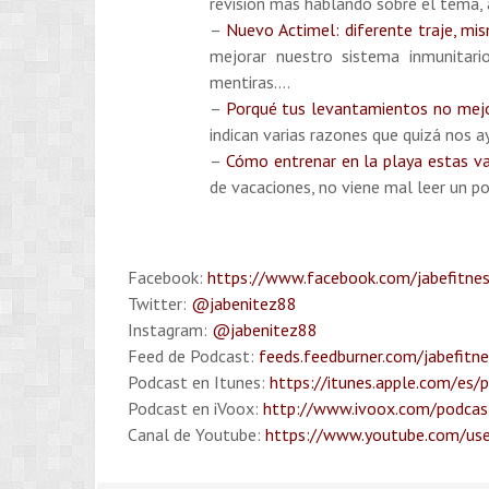
revisión más hablando sobre el tema, 
–
Nuevo Actimel: diferente traje, m
mejorar nuestro sistema inmunitar
mentiras….
–
Porqué tus levantamientos no mejo
indican varias razones que quizá nos 
–
Cómo entrenar en la playa estas v
de vacaciones, no viene mal leer un po
Facebook:
https://www.facebook.com/jabefitne
Twitter:
@jabenitez88
Instagram:
@jabenitez88
Feed de Podcast:
feeds.feedburner.com/jabefitn
Podcast en Itunes:
https://itunes.apple.com/es/
Podcast en iVoox:
http://www.ivoox.com/podcast
Canal de Youtube:
https://www.youtube.com/use