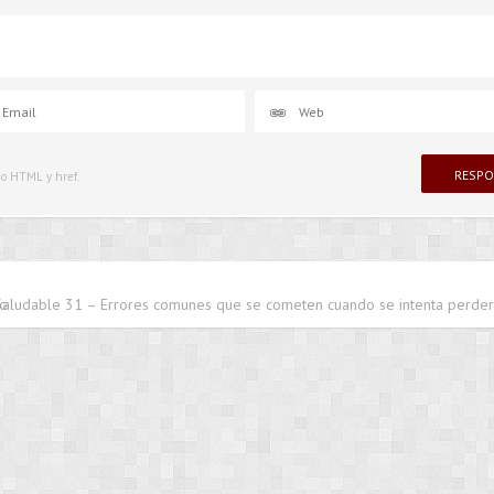
igo HTML y href.
do
Saludable 31 – Errores comunes que se cometen cuando se intenta perder 