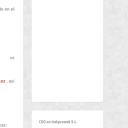
do en el
ue os
itez
, así
CEO en Indiproweb S.L.
ces: