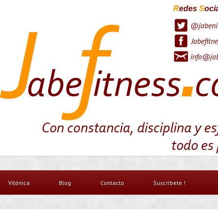
R
edes
S
oci
@jabeni
Jabefitne
info@jab
Vitónica
Blog
Contacto
Suscríbete !