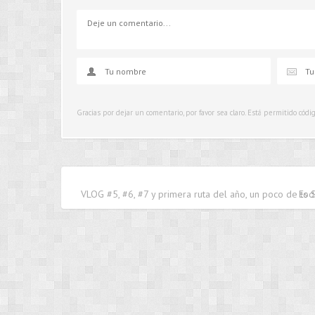
Gracias por dejar un comentario, por favor sea claro. Está permitido cód
VLOG #5, #6, #7 y primera ruta del año, un poco de to
Es 