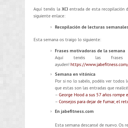
Aquí tenéis la
XCI
entrada de esta recopilación d
siguiente enlace:
Recopilación de lecturas semanales
Esta semana os traigo lo siguiente:
Frases motivadoras de la semana
Aquí tenéis las frase
ayuden!
https://www.jabefitness.com/
Semana en vitónica
Por si no lo sabéis, podéis ver todos 
que estas son las entradas que realic
–
George Hood a sus 57 años rompe el
–
Consejos para dejar de fumar, el re
En jabefitness.com
Esta semana descansé de nuevo. Os rec