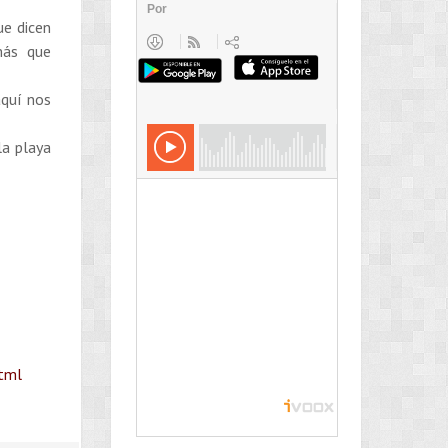
ue dicen
más que
quí nos
la playa
html