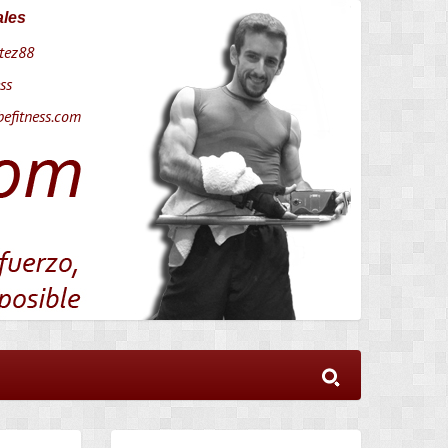
ales
tez88
ss
efitness.com