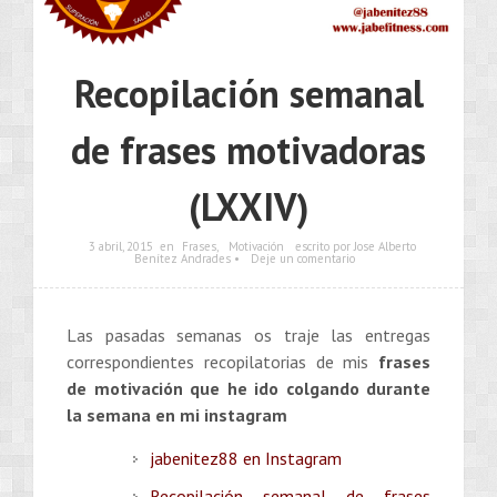
Recopilación semanal
de frases motivadoras
(LXXIV)
3 abril, 2015
en
Frases
,
Motivación
escrito por Jose Alberto
Benítez Andrades •
Deje un comentario
Las pasadas semanas os traje las entregas
correspondientes recopilatorias de mis
frases
de motivación que he ido colgando durante
la semana en mi instagram
jabenitez88 en Instagram
Recopilación semanal de frases