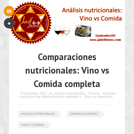
Comparaciones
nutricionales: Vino vs
Comida completa
22 diciembre, 2013
en
Análisis nutricionales
,
Fitness
,
Nutrición
escrito por Jose Alberto Benítez Andrades •
Deje un comentario
ANÁLISIS NUTRICIONALES
COMIDAS NAVIDEÑAS
VINOS VS COMIDA