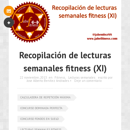
Recopilación de lecturas
semanales fitness (XI)
22 noviembre, 2013
en
Fitness
,
Lecturas semanales
escrito por
Jose Alberto Benítez Andrades •
Deje un comentario
CALCULADORA DE REPETICIÓN MÁXIMA
CONCURSO DOMINADA PERFECTA
CONCURSO FONDOS EN SUELO
LECTURAS SEMANALES FITNESS