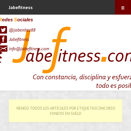
Índice
Jabefitness
Sobre mí
R
edes
S
ociales
@jabenitez88
Vitónica
Jabefitness
Blog
info@jabefitness.com
Contacto
Suscríbete !
VIENDO TODOS LOS ARTÍCULOS POR ETIQUETASCONCURSO
FONDOS EN SUELO