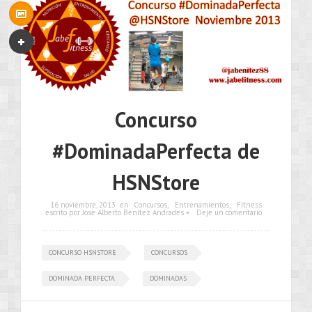
Concurso
#DominadaPerfecta de
HSNStore
16 noviembre, 2013
en
Concursos
,
Entrenamientos
,
Fitness
escrito por Jose Alberto Benítez Andrades •
Deje un comentario
CONCURSO HSNSTORE
CONCURSOS
DOMINADA PERFECTA
DOMINADAS