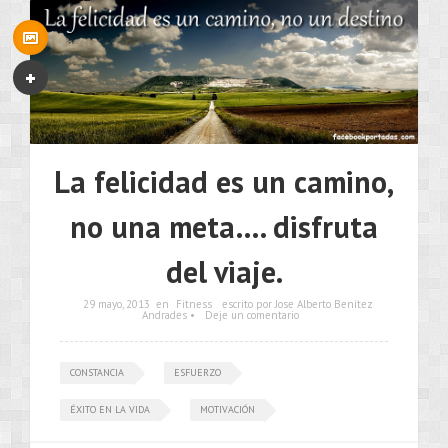
La felicidad es un camino,
no una meta…. disfruta
del viaje.
29 mayo, 2013
en
Fitness
escrito por Jose Alberto Benítez
Andrades •
Deje un comentario
CONSTANCIA
ESFUERZO
ÉXITO EN LA VIDA
MOTIVACIÓN