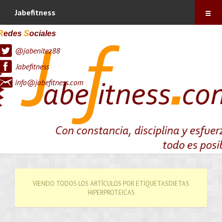
Índice
Jabefitness
Sobre mí
R
edes
S
ociales
@jabenitez88
Vitónica
Jabefitness
Blog
info@jabefitness.com
Contacto
Suscríbete !
VIENDO TODOS LOS ARTÍCULOS POR ETIQUETASDIETAS
HIPERPROTEICAS