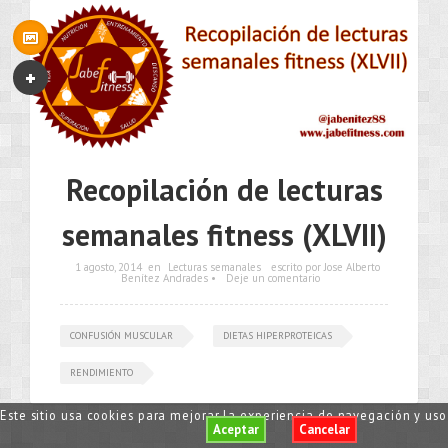
Recopilación de lecturas
semanales fitness (XLVII)
1 agosto, 2014
en
Lecturas semanales
escrito por Jose Alberto
Benítez Andrades •
Deje un comentario
CONFUSIÓN MUSCULAR
DIETAS HIPERPROTEICAS
RENDIMIENTO
Este sitio usa cookies para mejorar la experiencia de navegación y us
Aceptar
Cancelar