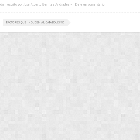
ión
escrito por Jose Alberto Benítez Andrades •
Deje un comentario
FACTORES QUE INDUCEN AL CATABOLISMO
•••