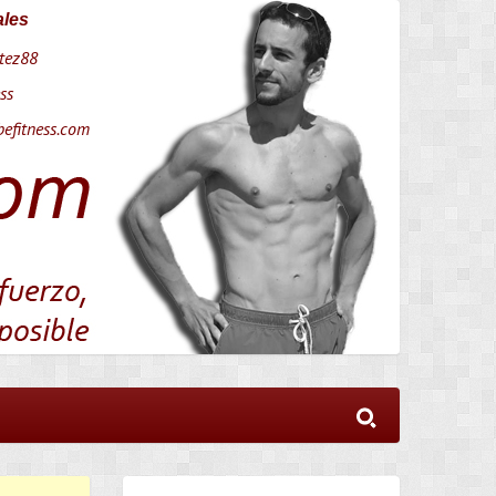
ales
tez88
ss
efitness.com