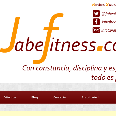
R
edes
S
oci
@jabeni
Jabefitne
info@jab
Vitónica
Blog
Contacto
Suscríbete !