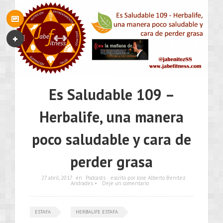
Es Saludable 109 –
Herbalife, una manera
poco saludable y cara de
perder grasa
27 abril, 2017
en
Podcasts
escrito por Jose Alberto Benítez
Andrades •
Deje un comentario
ESTAFA
HERBALIFE ESTAFA