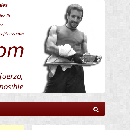
ales
tez88
ss
efitness.com