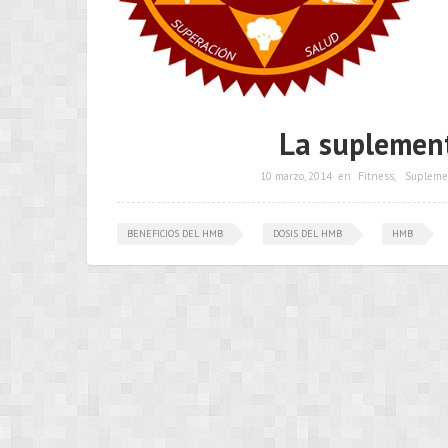
La suplement
10 marzo, 2014
en
Fitness
,
Supleme
BENEFICIOS DEL HMB
DOSIS DEL HMB
HMB