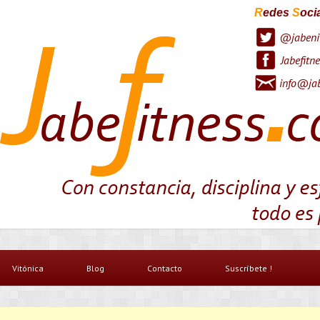
R
edes
S
oci
@jabeni
Jabefitne
info@jab
Vitónica
Blog
Contacto
Suscríbete !