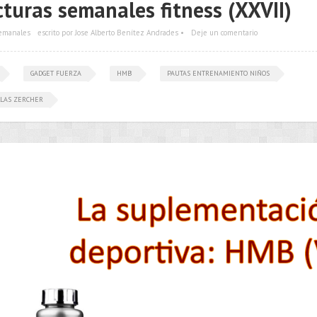
cturas semanales fitness (XXVII)
semanales
escrito por Jose Alberto Benítez Andrades •
Deje un comentario
GADGET FUERZA
HMB
PAUTAS ENTRENAMIENTO NIÑOS
LLAS ZERCHER