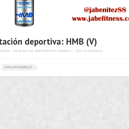
ación deportiva: HMB (V)
ntación
escrito por Jose Alberto Benítez Andrades •
Deje un comentario
HMB ANTICATABÓLICO