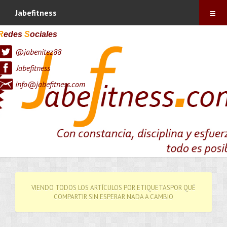
Índice
Jabefitness
Sobre mí
R
edes
S
ociales
@jabenitez88
Vitónica
Jabefitness
Blog
info@jabefitness.com
Contacto
Suscríbete !
VIENDO TODOS LOS ARTÍCULOS POR ETIQUETASPOR QUÉ
COMPARTIR SIN ESPERAR NADA A CAMBIO