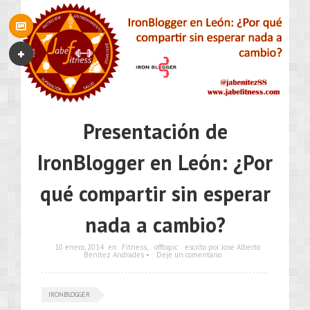
Presentación de
IronBlogger en León: ¿Por
qué compartir sin esperar
nada a cambio?
10 enero, 2014
en
Fitness
,
offtopic
escrito por Jose Alberto
Benítez Andrades •
Deje un comentario
IRONBLOGGER