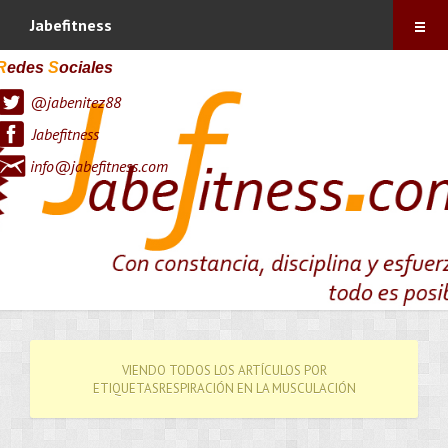
Índice
Jabefitness
Sobre mí
R
edes
S
ociales
@jabenitez88
Vitónica
Jabefitness
Blog
info@jabefitness.com
Contacto
Suscríbete !
VIENDO TODOS LOS ARTÍCULOS POR
ETIQUETASRESPIRACIÓN EN LA MUSCULACIÓN