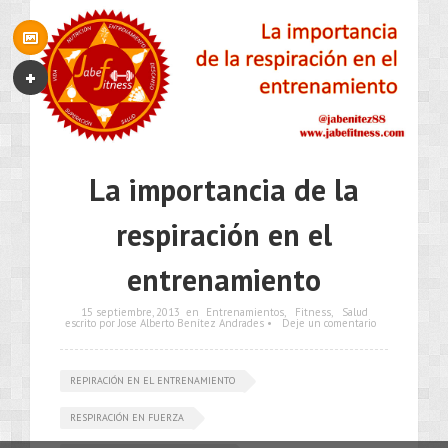
La importancia de la
respiración en el
entrenamiento
15 septiembre, 2013
en
Entrenamientos
,
Fitness
,
Salud
escrito por Jose Alberto Benítez Andrades •
Deje un comentario
REPIRACIÓN EN EL ENTRENAMIENTO
RESPIRACIÓN EN FUERZA