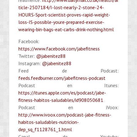
realmente:
http://www.dailymail.co.uk/health/ar
ticle-2507184/I-lost-nearly-2-stone-24-
HOURS-Sport-scientist-proves-rapid-weight-
loss-IS-possible-youre-prepared-exercise-
wearing-bin-bags-eat-carbs-drink-nothing.html
Facebook:
https://www.facebook.com/jabefitness
Twitter:
@jabenitez88
Instagram:
@jabenitez88
Feed de Podcast:
feeds.feedburner.com/jabefitness-podcast
Podcast en Itunes:
https://itunes.apple.com/es/podcast/jabe-
fitness-habitos-saludables/id908050681
Podcast en iVoox:
http://www.ivoox.com/podcast-jabe-fitness-
habitos-saludables-nutricion-
dep_sq_f1128761_1.html
Canal de Youtube: