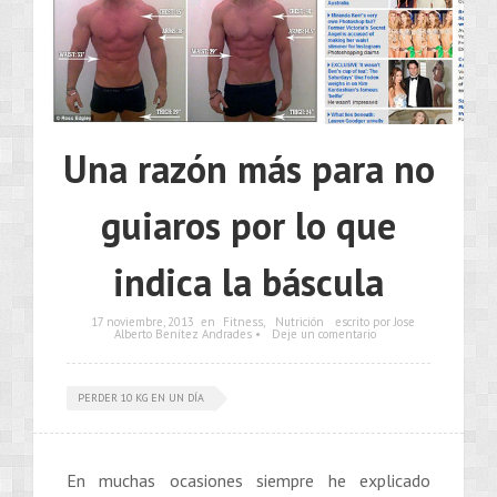
Una razón más para no
guiaros por lo que
indica la báscula
17 noviembre, 2013
en
Fitness
,
Nutrición
escrito por Jose
Alberto Benítez Andrades •
Deje un comentario
PERDER 10 KG EN UN DÍA
En muchas ocasiones siempre he explicado