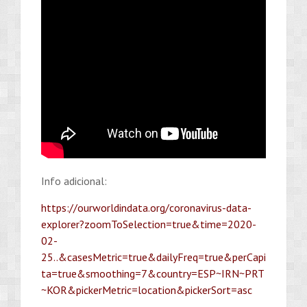
Info adicional:
https://ourworldindata.org/coronavirus-data-
explorer?zoomToSelection=true&time=2020-
02-
25..&casesMetric=true&dailyFreq=true&perCapi
ta=true&smoothing=7&country=ESP~IRN~PRT
~KOR&pickerMetric=location&pickerSort=asc