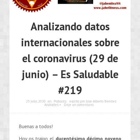
Analizando datos
internacionales sobre
el coronavirus (29 de
junio) – Es Saludable
#219
23 julio, 2020
en
Podcasts
escrito por Jose Alberto Benítez
Andrades •
Deje un comentario
Buenas a todos!
Hoy os traigo el
ducentésimo décimo noveno