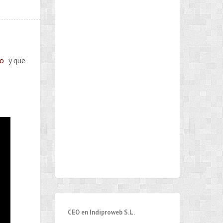
po
y que
CEO en Indiproweb S.L.