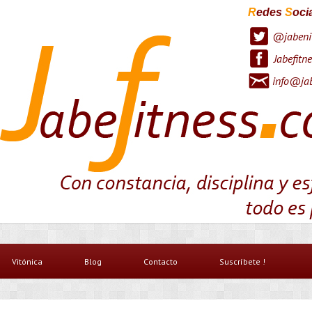
R
edes
S
oci
@jabeni
Jabefitne
info@jab
Vitónica
Blog
Contacto
Suscríbete !