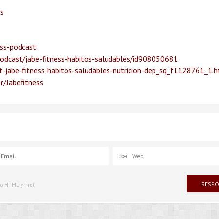
ss
ess-podcast
podcast/jabe-fitness-habitos-saludables/id908050681
-jabe-fitness-habitos-saludables-nutricion-dep_sq_f1128761_1.
r/Jabefitness
igo HTML y href.