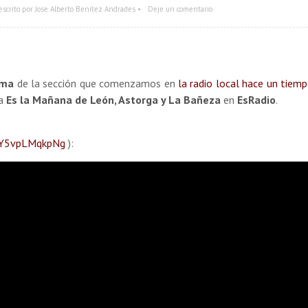
escrito por Jose Alberto Benítez Andrades •
Deje un comentario
ama
de la sección que comenzamos en
la radio local hace un tiem
ma
Es la Mañana de León, Astorga y La Bañeza
en
EsRadio
.
e/Y5vpLMqkpNg
):