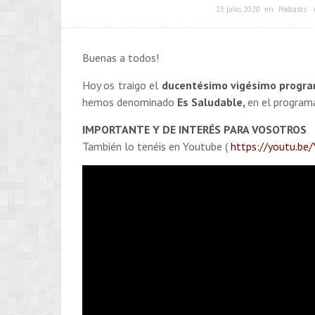
23 julio, 2020
en
Podcasts
Buenas a todos!
Hoy os traigo el
ducentésimo vigésimo
progr
hemos denominado
Es Saludable,
en el progra
IMPORTANTE Y DE INTERÉS PARA VOSOTROS
También lo tenéis en Youtube (
https://youtu.b