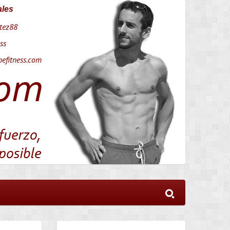
ales
tez88
ss
efitness.com