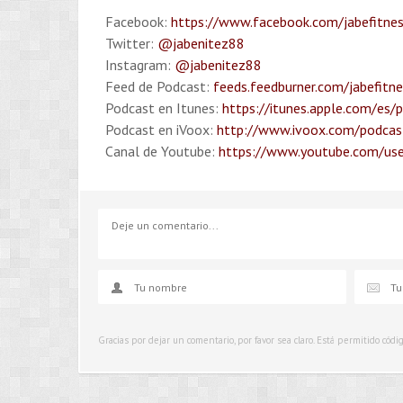
Facebook:
https://www.facebook.com/jabefitne
Twitter:
@jabenitez88
Instagram:
@jabenitez88
Feed de Podcast:
feeds.feedburner.com/jabefitn
Podcast en Itunes:
https://itunes.apple.com/es/
Podcast en iVoox:
http://www.ivoox.com/podcast
Canal de Youtube:
https://www.youtube.com/use
Gracias por dejar un comentario, por favor sea claro. Está permitido cód