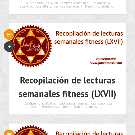
26 diciembre, 2014
en
Lecturas semanales
,
Sin categoría
escrito por Jose Alberto Benítez Andrades •
Deje un comentario
Recopilación de lecturas
semanales fitness (LXVII)
19 diciembre, 2014
en
Lecturas semanales
escrito por Jose
Alberto Benítez Andrades •
Deje un comentario