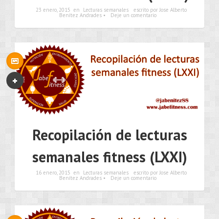
23 enero, 2015
en
Lecturas semanales
escrito por Jose Alberto
Benítez Andrades •
Deje un comentario
Recopilación de lecturas
semanales fitness (LXXI)
16 enero, 2015
en
Lecturas semanales
escrito por Jose Alberto
Benítez Andrades •
Deje un comentario