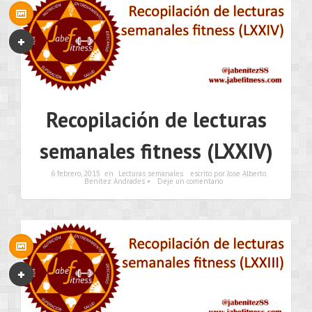
Recopilación de lecturas
semanales fitness (LXXIV)
6 febrero, 2015
en
Lecturas semanales
escrito por Jose Alberto
Benítez Andrades •
Deje un comentario