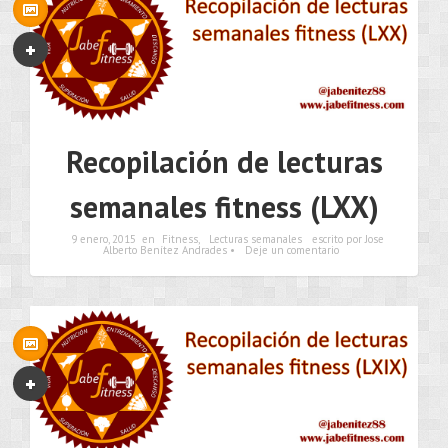
Recopilación de lecturas
semanales fitness (LXX)
9 enero, 2015
en
Fitness
,
Lecturas semanales
escrito por Jose
Alberto Benítez Andrades •
Deje un comentario