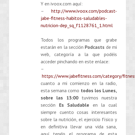
Y en ivoox.com aquí:
–
http://www.ivoox.com/podcast-
jabe-fitness-habitos-saludables-
nutricion-dep_sq_f1128761_1.html
Todos los programas que grabe
estarán en la sección
Podcasts
de mi
web, categoría a la que podéis
acceder pinchando en este enlace:
–
https://www.jabefitness.com/category/fitnes
cuanto a mi comienzo en la radio,
esta semana como
todos los Lunes,
sobre las 13:00
tuvimos nuestra
sección
Es Saludable
en la cual
siempre cuento cosas interesantes
sobre la nutrición, el ejercicio físico y
en definitiva llevar una vida sana,
aquí tenéis el programa de esta