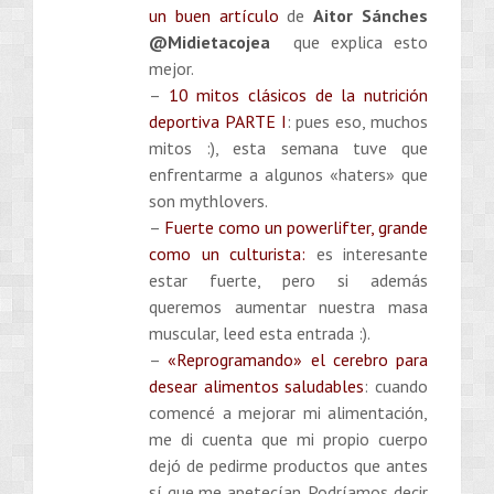
un buen artículo
de
Aitor Sánches
@Midietacojea
que explica esto
mejor.
–
10 mitos clásicos de la nutrición
deportiva PARTE I
: pues eso, muchos
mitos :), esta semana tuve que
enfrentarme a algunos «haters» que
son mythlovers.
–
Fuerte como un powerlifter, grande
como un culturista:
es interesante
estar fuerte, pero si además
queremos aumentar nuestra masa
muscular, leed esta entrada :).
–
«Reprogramando» el cerebro para
desear alimentos saludables
: cuando
comencé a mejorar mi alimentación,
me di cuenta que mi propio cuerpo
dejó de pedirme productos que antes
sí que me apetecían. Podríamos decir