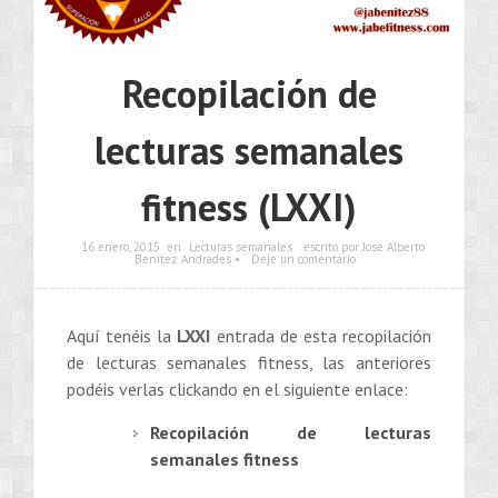
Recopilación de
lecturas semanales
fitness (LXXI)
16 enero, 2015
en
Lecturas semanales
escrito por Jose Alberto
Benítez Andrades •
Deje un comentario
Aquí tenéis la
LXXI
entrada de esta recopilación
de lecturas semanales fitness, las anteriores
podéis verlas clickando en el siguiente enlace:
Recopilación de lecturas
semanales fitness