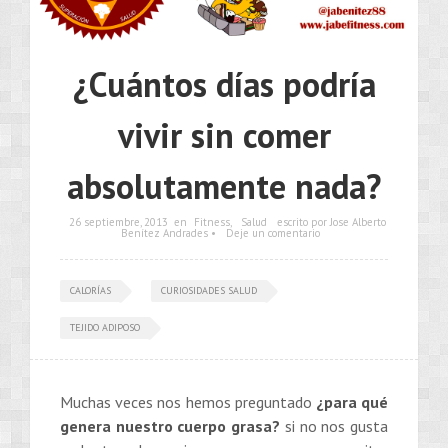
¿Cuántos días podría
vivir sin comer
absolutamente nada?
26 septiembre, 2013
en
Fitness
,
Salud
escrito por Jose Alberto
Benítez Andrades •
Deje un comentario
CALORÍAS
CURIOSIDADES SALUD
TEJIDO ADIPOSO
Muchas veces nos hemos preguntado
¿para qué
genera nuestro cuerpo grasa?
si no nos gusta