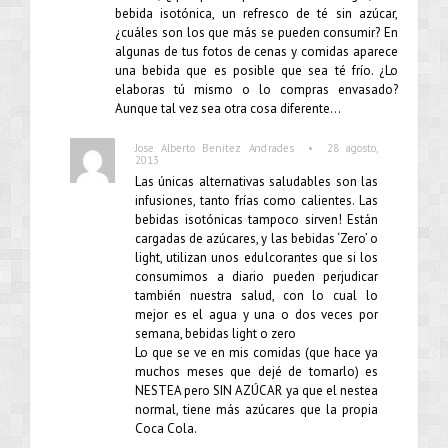
bebida isotónica, un refresco de té sin azúcar,
¿cuáles son los que más se pueden consumir? En
algunas de tus fotos de cenas y comidas aparece
una bebida que es posible que sea té frío. ¿Lo
elaboras tú mismo o lo compras envasado?
Aunque tal vez sea otra cosa diferente…
•
Jose Alberto Benítez Andrades
28 agosto,
2013
Las únicas alternativas saludables son las
infusiones, tanto frías como calientes. Las
bebidas isotónicas tampoco sirven! Están
cargadas de azúcares, y las bebidas ‘Zero’ o
light, utilizan unos edulcorantes que si los
consumimos a diario pueden perjudicar
también nuestra salud, con lo cual lo
mejor es el agua y una o dos veces por
semana, bebidas light o zero
Lo que se ve en mis comidas (que hace ya
muchos meses que dejé de tomarlo) es
NESTEA pero SIN AZÚCAR ya que el nestea
normal, tiene más azúcares que la propia
Coca Cola.