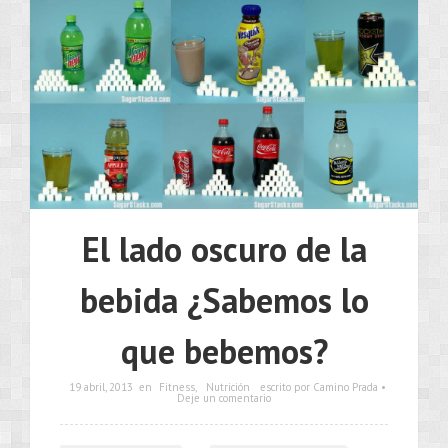
El lado oscuro de la
bebida ¿Sabemos lo
que bebemos?
19 abril, 2013
en
Fitness
,
Nutrición
escrito por Camino Prada •
Deje un comentario