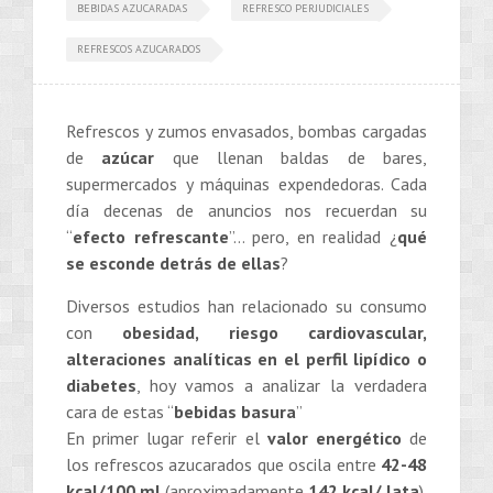
BEBIDAS AZUCARADAS
REFRESCO PERJUDICIALES
REFRESCOS AZUCARADOS
Refrescos y zumos envasados, bombas cargadas
de
azúcar
que llenan baldas de bares,
supermercados y máquinas expendedoras. Cada
día decenas de anuncios nos recuerdan su
“
efecto refrescante
”… pero, en realidad ¿
qué
se esconde detrás de ellas
?
Diversos estudios han relacionado su consumo
con
obesidad, riesgo cardiovascular,
alteraciones analíticas en el perfil lipídico o
diabetes
, hoy vamos a analizar la verdadera
cara de estas “
bebidas basura
”
En primer lugar referir el
valor energético
de
los refrescos azucarados que oscila entre
42-48
kcal/100 ml
(aproximadamente
142 kcal/ lata
).