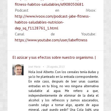
fitness-habitos-saludables/id908050681
Podcast en iVoox:
http://www.ivoox.com/podcast-jabe-fitness-
habitos-saludables-nutricion-
dep_sq_f1128761_1.html
Canal de Youtube:
https://www.youtube.com/user/Jabefitness
El azúcar y sus efectos sobre nuestro organismo. |
•
José María
28 agosto, 2013
Hola José Alberto. Con los cereales tenía dudas y
ya lo he planteado en la entrada correspondiente.
En este caso, después de leer unas cuantas
entradas en tu blog, no veo ninguna alternativa
saludable al agua. Me refiero a que,
independientemente de eliminar de la dieta el
alcohol y los refrescos y zumos azucarados,
cuando salgo a tomar algo, aparte de agua
mineral, ¿qué puedo pedir? Una Cola light, una