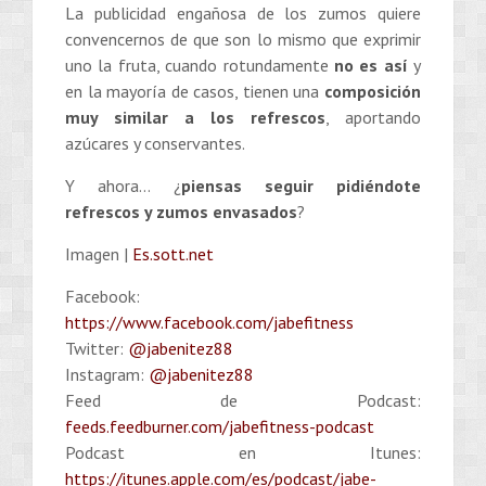
La publicidad engañosa de los zumos quiere
convencernos de que son lo mismo que exprimir
uno la fruta, cuando rotundamente
no es así
y
en la mayoría de casos, tienen una
composición
muy similar a los refrescos
, aportando
azúcares y conservantes.
Y ahora… ¿
piensas seguir pidiéndote
refrescos y zumos envasados
?
Imagen |
Es.sott.net
Facebook:
https://www.facebook.com/jabefitness
Twitter:
@jabenitez88
Instagram:
@jabenitez88
Feed de Podcast:
feeds.feedburner.com/jabefitness-podcast
Podcast en Itunes:
https://itunes.apple.com/es/podcast/jabe-