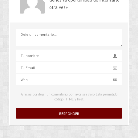
otra vez»
Gracias por dejar un comentario, por favor sea claro. Está permitido
código HTML y href.