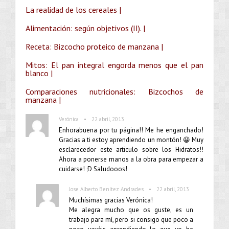
La realidad de los cereales |
Alimentación: según objetivos (II). |
Receta: Bizcocho proteico de manzana |
Mitos: El pan integral engorda menos que el pan
blanco |
Comparaciones nutricionales: Bizcochos de
manzana |
•
Verónica
22 abril, 2013
Enhorabuena por tu página!! Me he enganchado!
Gracias a ti estoy aprendiendo un montón! 😀 Muy
esclarecedor este articulo sobre los Hidratos!!
Ahora a ponerse manos a la obra para empezar a
cuidarse! ;D Saludooos!
•
Jose Alberto Benítez Andrades
22 abril, 2013
Muchísimas gracias Verónica!
Me alegra mucho que os guste, es un
trabajo para mí, pero si consigo que poco a