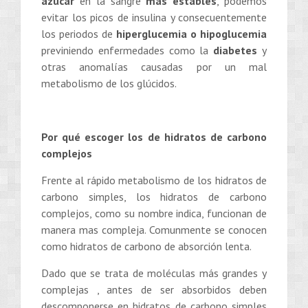
azúcar
en la sangre
más estables
, podemos
evitar los picos de insulina y consecuentement
e
los periodos de
hiperglucemia o hipoglucemia
previniendo enfermedades como la
diabetes
y
otras anomalías causadas por un mal
metabolismo de los glúcidos.
Por qué escoger los de hidratos de carbono
complejos
Frente al rápido metabolismo de los hidratos de
carbono simples, los hidratos de carbono
complejos, como su nombre indica, funcionan de
manera mas compleja. Comunmente se conocen
como hidratos de carbono de absorción lenta.
Dado que se trata de moléculas más grandes y
complejas , antes de ser absorbidos deben
descomponerse en hidratos de carbono simples