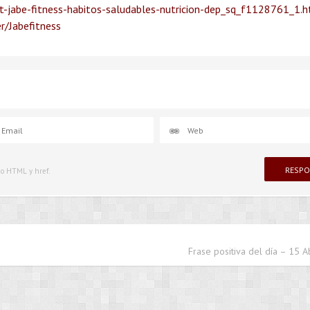
-jabe-fitness-habitos-saludables-nutricion-dep_sq_f1128761_1.
r/Jabefitness
igo HTML y href.
Frase positiva del día – 15 A