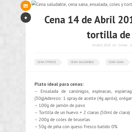
Cena 14 de Abril 201
tortilla d
14 abril, 2013
en
Cenas
e
CENA FITNESS
CENA SALUDABLE
CENA SANA
Plato ideal para cenas:
– Ensalada de canónigos, espinacas, espárra
(30g)Aderezo: 1 spray de aceite (4g apróx), orég
– 100g de jamón de pavo
– Tortilla de un huevo + 2 claras (50ml de clara)
– 200g de coles de bruselas
– 50g de piña con queso fresco batido 0%