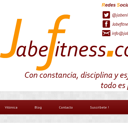
R
edes
S
oci
@jabeni
Jabefitne
info@jab
Vitónica
Blog
Contacto
Suscríbete !