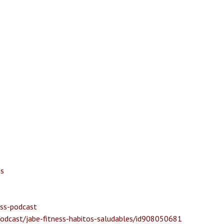
ss
ess-podcast
podcast/jabe-fitness-habitos-saludables/id908050681