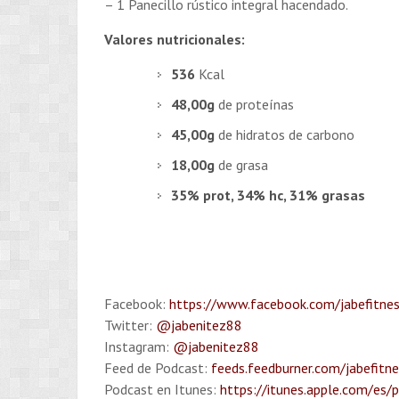
– 1 Panecillo rústico integral hacendado.
Valores nutricionales:
536
Kcal
48,00g
de proteínas
45,00g
de hidratos de carbono
18,00g
de grasa
35% prot, 34% hc, 31% grasas
Facebook:
https://www.facebook.com/jabefitne
Twitter:
@jabenitez88
Instagram:
@jabenitez88
Feed de Podcast:
feeds.feedburner.com/jabefitn
Podcast en Itunes:
https://itunes.apple.com/es/