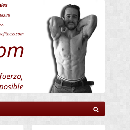
ales
tez88
ss
efitness.com