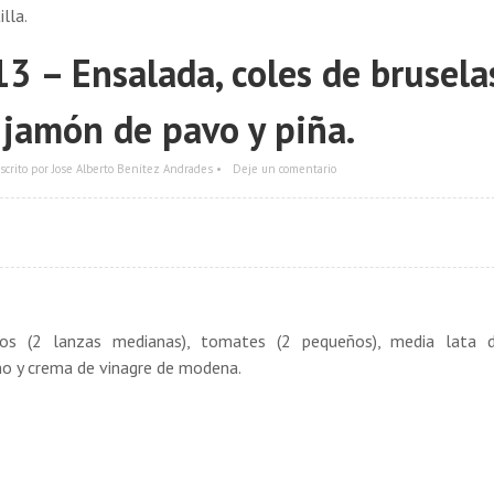
3 – Ensalada, coles de brusela
e jamón de pavo y piña.
scrito por Jose Alberto Benítez Andrades •
Deje un comentario
gos (2 lanzas medianas), tomates (2 pequeños), media lata 
ano y crema de vinagre de modena.