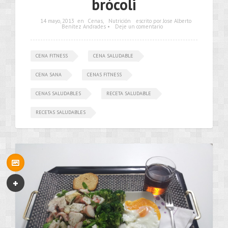
brócoli
14 mayo, 2013
en
Cenas
,
Nutrición
escrito por Jose Alberto
Benítez Andrades •
Deje un comentario
CENA FITNESS
CENA SALUDABLE
CENA SANA
CENAS FITNESS
CENAS SALUDABLES
RECETA SALUDABLE
RECETAS SALUDABLES
•••