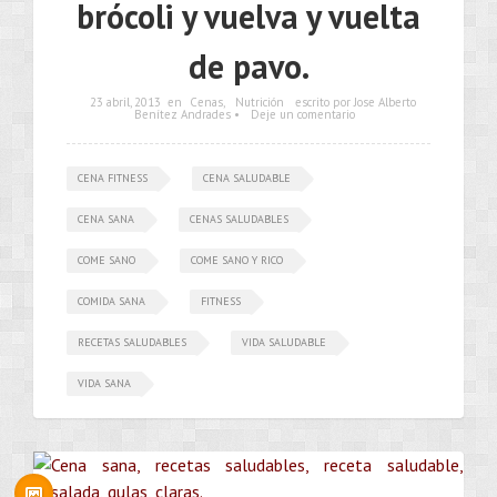
brócoli y vuelva y vuelta
de pavo.
23 abril, 2013
en
Cenas
,
Nutrición
escrito por Jose Alberto
Benítez Andrades •
Deje un comentario
CENA FITNESS
CENA SALUDABLE
CENA SANA
CENAS SALUDABLES
COME SANO
COME SANO Y RICO
COMIDA SANA
FITNESS
RECETAS SALUDABLES
VIDA SALUDABLE
VIDA SANA