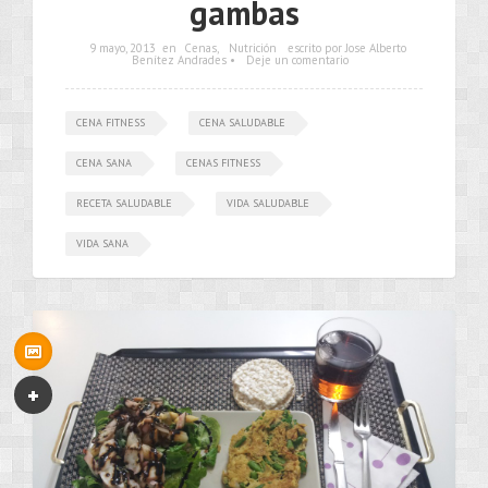
gambas
9 mayo, 2013
en
Cenas
,
Nutrición
escrito por Jose Alberto
Benítez Andrades •
Deje un comentario
CENA FITNESS
CENA SALUDABLE
CENA SANA
CENAS FITNESS
RECETA SALUDABLE
VIDA SALUDABLE
VIDA SANA