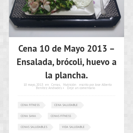
Cena 10 de Mayo 2013 –
Ensalada, brócoli, huevo a
la plancha.
10 mayo, 2013
en
Cenas
,
Nutrición
escrito por Jose Alberto
Benítez Andrades •
Deje un comentario
CENA FITNESS
CENA SALUDABLE
CENA SANA
CENAS FITNESS
CENAS SALUDABLES
VIDA SALUDABLE