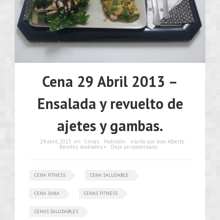
Cena 29 Abril 2013 –
Ensalada y revuelto de
ajetes y gambas.
29 abril, 2013
en
Cenas
,
Nutrición
escrito por Jose Alberto
Benítez Andrades •
Deje un comentario
CENA FITNESS
CENA SALUDABLE
CENA SANA
CENAS FITNESS
CENAS SALUDABLES