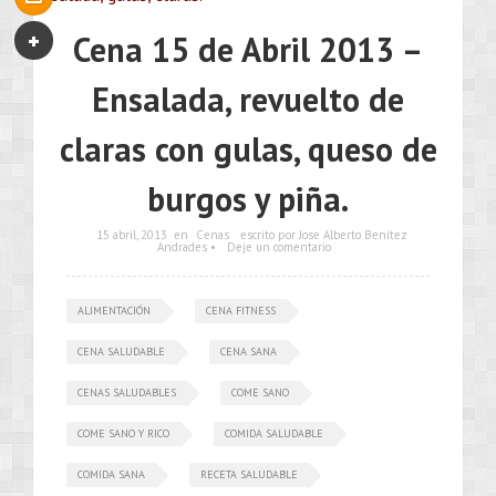
Cena 15 de Abril 2013 –
Ensalada, revuelto de
claras con gulas, queso de
burgos y piña.
15 abril, 2013
en
Cenas
escrito por Jose Alberto Benítez
Andrades •
Deje un comentario
ALIMENTACIÓN
CENA FITNESS
CENA SALUDABLE
CENA SANA
CENAS SALUDABLES
COME SANO
COME SANO Y RICO
COMIDA SALUDABLE
COMIDA SANA
RECETA SALUDABLE