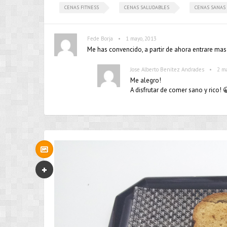
CENAS FITNESS
CENAS SALUDABLES
CENAS SANAS
•
Fede Borja
1 mayo, 2013
Me has convencido, a partir de ahora entrare mas e
•
Jose Alberto Benítez Andrades
2 m
Me alegro!
A disfrutar de comer sano y rico! 