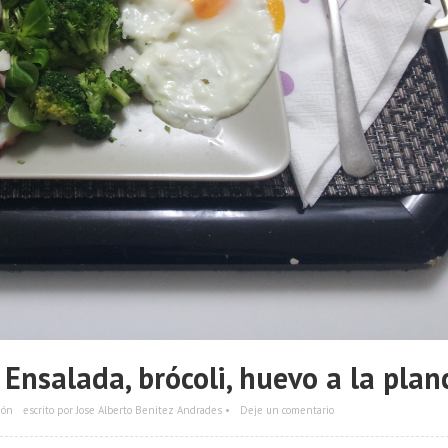
nsalada, brócoli, huevo a la plan
ión
escrito por Jose Alberto Benítez Andrades •
Deje un comentario