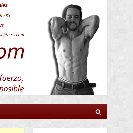
ales
tez88
ss
efitness.com