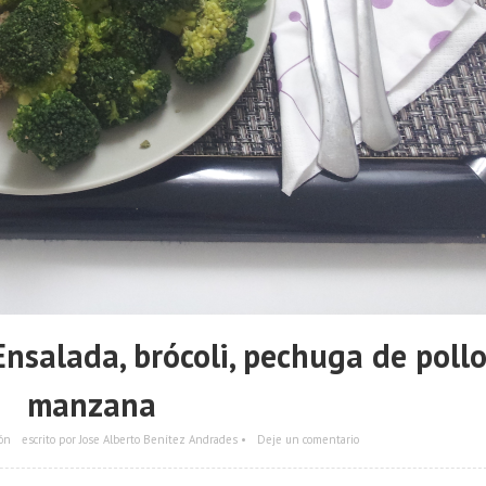
salada, brócoli, pechuga de pollo
manzana
ón
escrito por Jose Alberto Benítez Andrades •
Deje un comentario