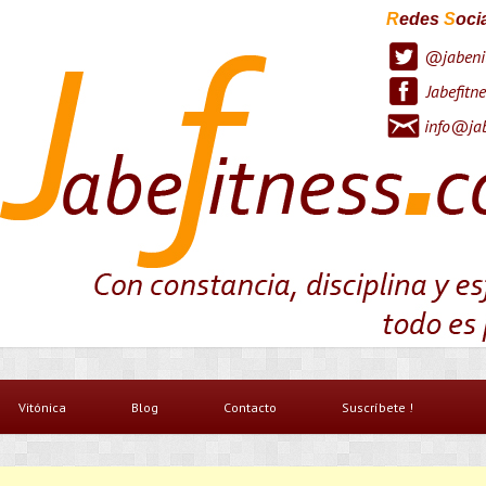
R
edes
S
oci
@jabeni
Jabefitne
info@jab
Vitónica
Blog
Contacto
Suscríbete !