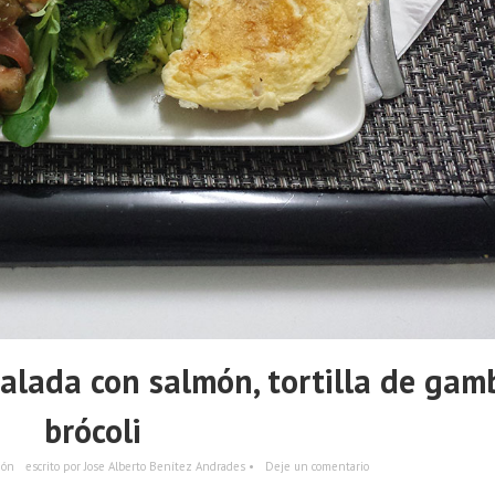
lada con salmón, tortilla de gam
brócoli
ión
escrito por Jose Alberto Benítez Andrades •
Deje un comentario