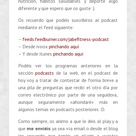
nutrición, hábitos saludables y deporte algo
diferente y que espero que os guste :).
Os recuerdo que podéis suscribiros al podcast
mediante el feed siguiente:
–
feeds.feedburner.com/jabefitness-podcast
– Desde ivoox
pinchando aquí
– Y desde itunes
pinchando aquí
Podéis ver los programas anteriores en la
sección
podcasts
de la web, en el podcast de
hoy voy a tratar de contestar de forma breve a
una pila de preguntas que recibí el otro día por
correo electrónico por parte de una seguidora,
aunque seguramente «ahondaré» más en
algunos temas en podcasts posteriores :D.
Como siempre, os animo a que le deis al play y a
que
me enviéis
ya sea vía email o desde el blog
(os recuerdo que tenéis un plugin a vuestra