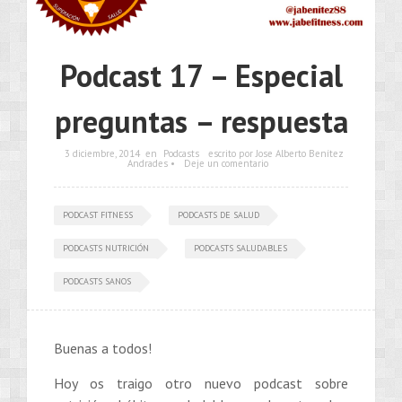
Podcast 17 – Especial
preguntas – respuesta
3 diciembre, 2014
en
Podcasts
escrito por Jose Alberto Benítez
Andrades •
Deje un comentario
PODCAST FITNESS
PODCASTS DE SALUD
PODCASTS NUTRICIÓN
PODCASTS SALUDABLES
PODCASTS SANOS
Buenas a todos!
Hoy os traigo otro nuevo podcast sobre