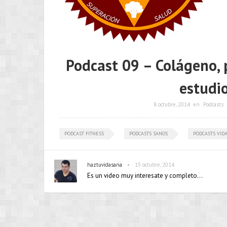
Podcast 09 – Colágeno, 
estudio
8 octubre, 2014
en
Podcasts
PODCAST FITNESS
PODCASTS SANOS
PODCASTS VID
•
haztuvidasana
15 octubre, 2014
Es un video muy interesate y completo…