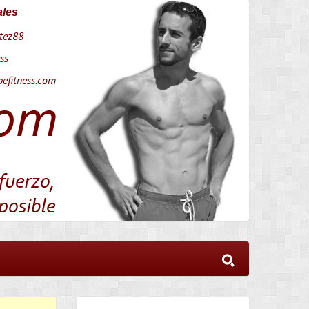
ales
tez88
ss
efitness.com