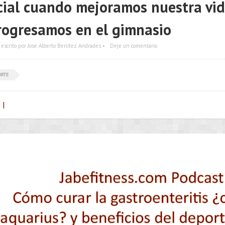
cial cuando mejoramos nuestra vid
rogresamos en el gimnasio
escrito por Jose Alberto Benítez Andrades •
Deje un comentario
ORTE
 |