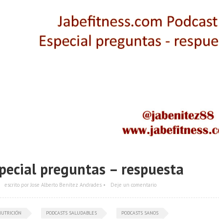
pecial preguntas – respuesta
escrito por Jose Alberto Benítez Andrades •
Deje un comentario
NUTRICIÓN
PODCASTS SALUDABLES
PODCASTS SANOS