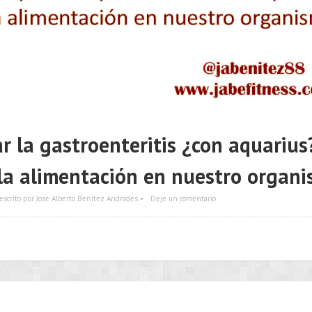
 la gastroenteritis ¿con aquarius
 la alimentación en nuestro organ
escrito por Jose Alberto Benítez Andrades •
Deje un comentario
•••