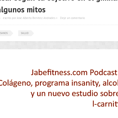
algunos mitos
s
escrito por Jose Alberto Benítez Andrades •
Deje un comentario
 SANOS
SALUD
•••