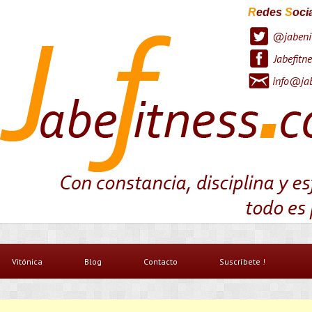
R
edes
S
oci
@jabeni
Jabefitne
info@jab
Vitónica
Blog
Contacto
Suscríbete !