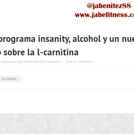
programa insanity, alcohol y un nu
 sobre la l-carnitina
escrito por Jose Alberto Benítez Andrades •
Deje un comentario
A SALUDABLE