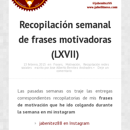
Recopilación semanal
de frases motivadoras
(LXVII)
13 febrero, 2015
en
Frases
,
Motivación
,
Recopilación redes
sociales
escrito por Jose Alberto Benítez Andrades •
Deje un
comentario
Las pasadas semanas os traje las entregas
correspondientes recopilatorias de mis
frases
de motivación que he ido colgando durante
la semana en mi instagram
jabenitez88 en Instagram