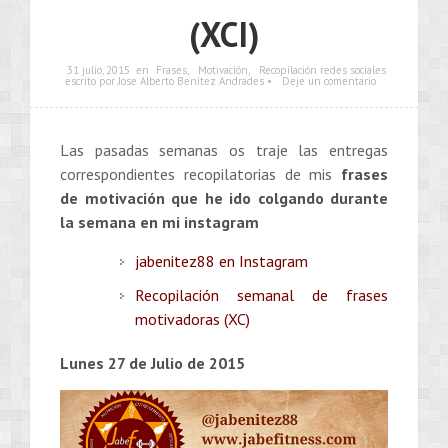
(XCI)
31 julio, 2015
en
Frases
,
Motivación
,
Recopilación redes sociales
escrito por Jose Alberto Benítez Andrades •
Deje un comentario
Las pasadas semanas os traje las entregas
correspondientes recopilatorias de mis
frases
de motivación que he ido colgando durante
la semana en mi instagram
jabenitez88 en Instagram
Recopilación semanal de frases
motivadoras (XC)
Lunes 27 de Julio de 2015