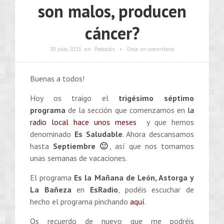
son malos, producen
cáncer?
30 julio, 2015
en
Podcasts
•
Deje un comentario
Buenas a todos!
Hoy os traigo el
trigésimo séptimo
programa
de la sección que comenzamos en
la
radio local hace unos meses
y que hemos
denominado
Es Saludable
. Ahora descansamos
hasta
Septiembre 🙂
, así que nos tomamos
unas semanas de vacaciones.
El programa
Es la Mañana de León, Astorga y
La Bañeza
en
EsRadio
, podéis escuchar de
hecho el programa pinchando
aquí
.
Os recuerdo de nuevo que me podréis