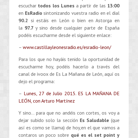
escuchar
todos los Lunes
a partir de las
13:00
en
EsRadio
sintonizando vuestra radio en el dial
90.2
si estáis en León o bien en Astorga en
la
97.7
y sino desde cualquier parte de España
podéis escucharme desde el siguiente enlace:
–
www.castillayleonesradio.es/esradio-leon/
Para los que no hayáis tenido la oportunidad de
escucharme hoy, podéis hacerlo a través del
canal de ivoox de Es La Mañana de León, aquí os
dejo el programa:
–
Lunes, 27 de Julio 2015. ES LA MAÑANA DE
LEÓN, con Arturo Martínez
Y sino… para que no andéis con cortes, os voy a
dejar subido solo la sección
Es Saludable
(que
así es como se llama) de hoy,en el que vamos a
contaros un poco sobre
qué es el set point y